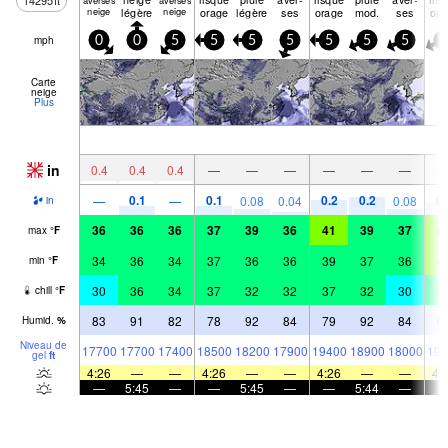
14295
ft
averses
averses
neige
légère
neige
orage
légère
ses
orage
mod.
ses
ora
mph
0
0
5
5
5
5
5
5
5
5
Carte
neige
Plus
in
0.4
0.4
0.4
—
—
—
—
—
—
0.1
0.1
0.2
0.2
0.
—
—
0.08
0.04
0.08
in
36
36
36
37
39
36
41
39
37
4
max
°
F
34
36
34
37
36
36
39
37
36
4
min
°
F
30
36
34
37
32
32
37
32
30
3
chill
°
F
83
91
82
78
92
84
79
92
84
6
Humid.
%
Niveau de
17700
17700
17400
18500
18200
17900
19400
18900
18000
199
gel
ft
4:26
—
—
4:26
—
—
4:26
—
—
4:
—
5:45
—
—
5:45
—
—
5:44
—