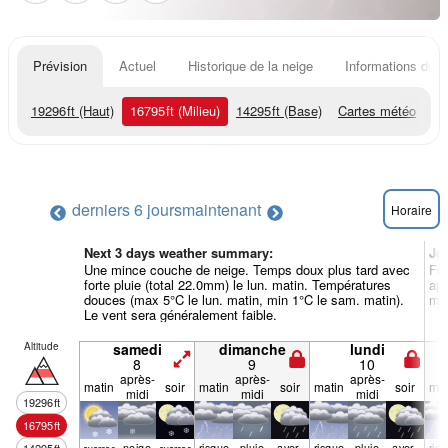
Prévision
Actuel
Historique de la neige
Informations du r
19296
ft
(Haut)
16795
ft
(Milieu)
14295
ft
(Base)
Cartes météo
derniers 6 jours
maintenant
Horaire
Next 3 days weather summary:
Jo
Une mince couche de neige. Temps doux plus tard avec
For
forte pluie (total 22.0mm) le lun. matin. Températures
apr
douces (max 5°C le lun. matin, min 1°C le sam. matin).
min
Le vent sera généralement faible.
Altitude
samedi
dimanche
lundi
8
9
10
après-
après-
après-
matin
soir
matin
soir
matin
soir
mat
midi
midi
midi
19296
ft
16795
ft
neige
risque
pluie
aver­
risque
pluie
aver­
ris