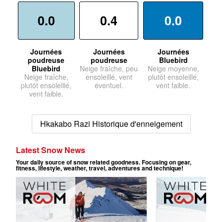
0.0
0.4
0.0
Journées
Journées
Journées
poudreuse
poudreuse
Bluebird
Bluebird
Neige fraîche, peu
Neige moyenne,
Neige fraîche,
ensoleillé, vent
plutôt ensoleillé,
plutôt ensoleillé,
éventuel.
vent faible.
vent faible.
Hkakabo Razi Historique d'enneigement