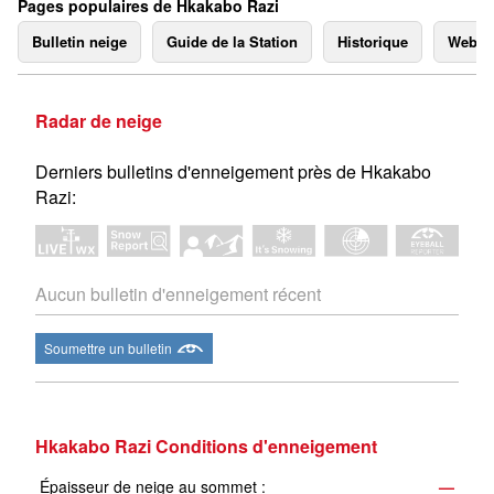
Pages populaires de Hkakabo Razi
Bulletin neige
Guide de la Station
Historique
Webc
Radar de neige
Derniers bulletins d'enneigement près de Hkakabo
Razi:
Aucun bulletin d'enneigement récent
Soumettre un bulletin
Hkakabo Razi Conditions d'enneigement
Épaisseur de neige au sommet :
—