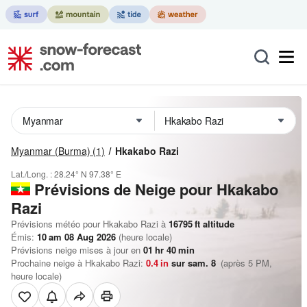
Myanmar (Burma)
(1)
Hkakabo Razi
Lat./Long. :
28.24° N
97.38° E
Prévisions de Neige
pour Hkakabo
Razi
Prévisions météo pour Hkakabo Razi à
16795
ft
altitude
Émis:
10 am 08 Aug 2026
(heure locale)
Prévisions neige mises à jour en
01
hr
40
min
Prochaine neige à Hkakabo Razi:
0.4
in
sur sam. 8
(après 5 PM,
heure locale)