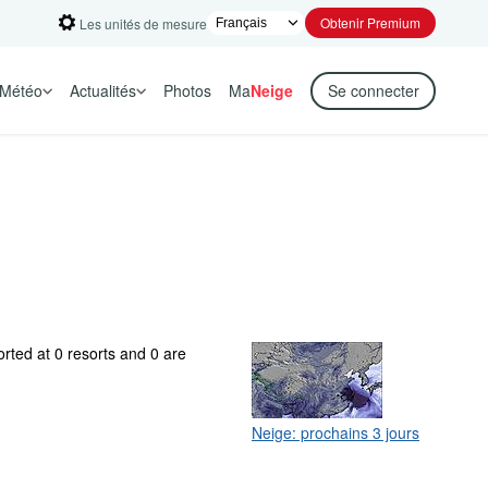
Obtenir Premium
Les unités de mesure
Météo
Actualités
Photos
Ma
Neige
Se connecter
rted at 0 resorts and 0 are
Neige: prochains 3 jours