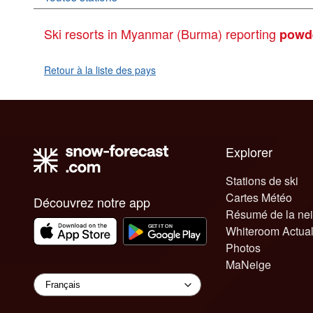
Ski resorts in Myanmar (Burma) reporting
powd
Retour à la liste des pays
Explorer
Stations de ski
Cartes Météo
Découvrez notre app
Résumé de la ne
Whiteroom Actual
Photos
MaNeige