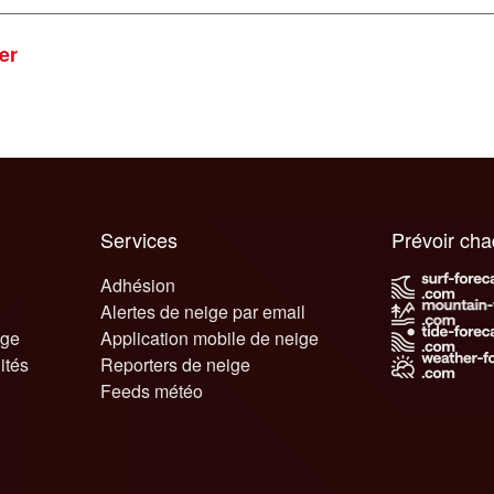
er
Services
Prévoir ch
Adhésion
Alertes de neige par email
ige
Application mobile de neige
ités
Reporters de neige
Feeds météo