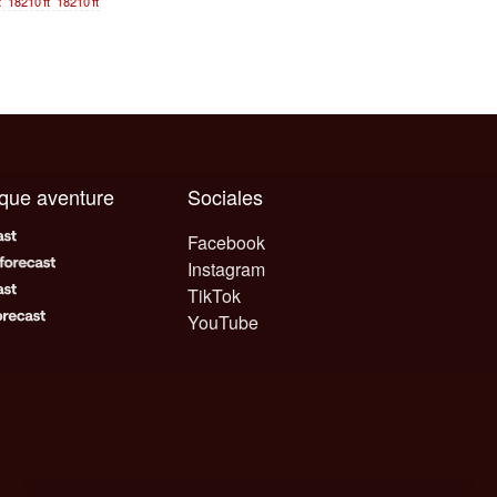
t
18210
ft
18210
ft
aque aventure
Sociales
Facebook
Instagram
TikTok
YouTube