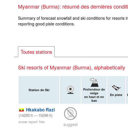
Myanmar (Burma): résumé des dernières condit
Summary of forecast snowfall and ski conditions for resorts 
reporting good piste conditions.
Toutes stations
Ski resorts of Myanmar (Burma), alphabetically
Profondeur de
Station de Ski
neige
En piste
en haut et en
bas
Hkakabo Razi
(
14295
ft
—
19296
ft
)
snow report hier
suggest