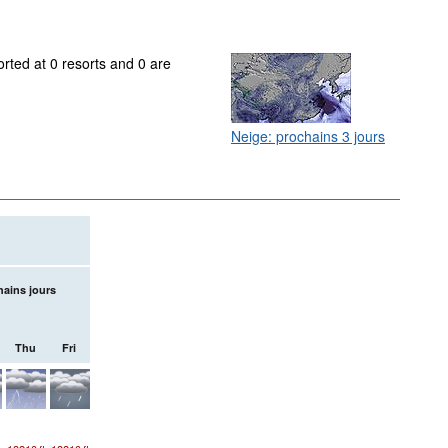
rted at 0 resorts and 0 are
Neige: prochains 3 jours
hains jours
Thu
Fri