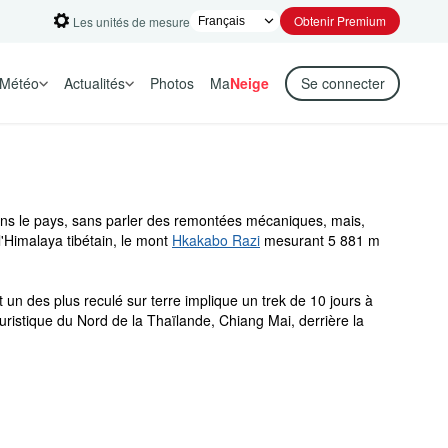
Obtenir Premium
Les unités de mesure
Météo
Actualités
Photos
Ma
Neige
Se connecter
dans le pays, sans parler des remontées mécaniques, mais,
l'Himalaya tibétain, le mont
Hkakabo Razi
mesurant 5 881 m
 un des plus reculé sur terre implique un trek de 10 jours à
 touristique du Nord de la Thaïlande, Chiang Mai, derrière la