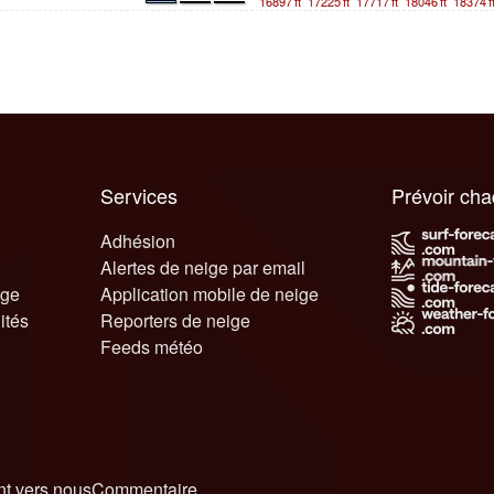
16897
ft
17225
ft
17717
ft
18046
ft
18374
f
Services
Prévoir ch
Adhésion
Alertes de neige par email
ige
Application mobile de neige
ités
Reporters de neige
Feeds météo
t vers nous
Commentaire