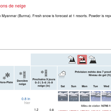
ions de neige
in Myanmar (Burma). Fresh snow is forecast at 1 resorts. Powder is repo
Prévision météo des 7 proc
Niveau de gel (
ft
)
Prochains 9 jours
Dernière
Hors-Piste
0–3 | 3–6 | 6–9
neige
neige (
in
)
Sat
Sun
Mon
Tue
Wed
0.8
in
hier
Milieu de station
ft
16795
1.2
0.8