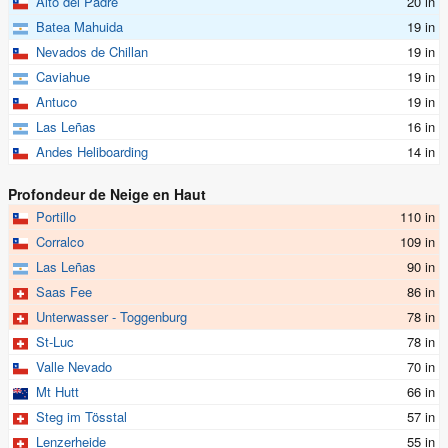
Alto del Padre
20 in
Batea Mahuida
19 in
Nevados de Chillan
19 in
Caviahue
19 in
Antuco
19 in
Las Leñas
16 in
Andes Heliboarding
14 in
Profondeur de Neige en Haut
Portillo
110 in
Corralco
109 in
Las Leñas
90 in
Saas Fee
86 in
Unterwasser - Toggenburg
78 in
St-Luc
78 in
Valle Nevado
70 in
Mt Hutt
66 in
Steg im Tösstal
57 in
Lenzerheide
55 in