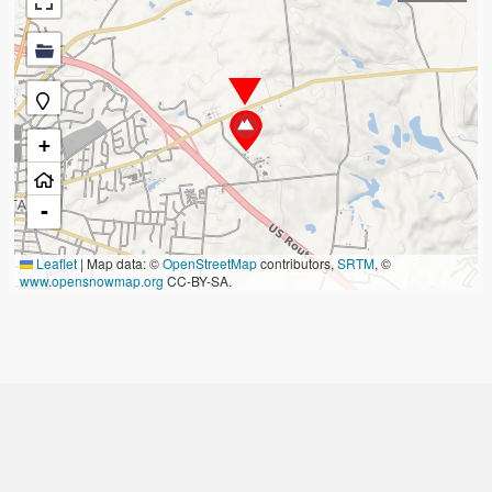
+
-
Leaflet
|
Map data: ©
OpenStreetMap
contributors,
SRTM
, ©
www.opensnowmap.org
CC-BY-SA.