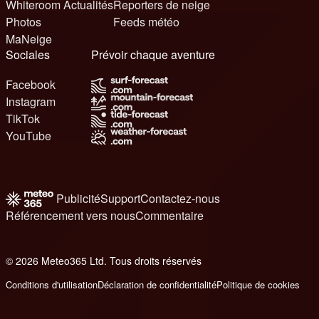
Whiteroom Actualités
Reporters de neige
Photos
Feeds météo
MaNeige
Sociales
Prévoir chaque aventure
Facebook
Instagram
TikTok
YouTube
Publicité
Support
Contactez-nous
Référencement vers nous
Commentaire
© 2026 Meteo365 Ltd. Tous droits réservés
6
Conditions d'utilisation
Déclaration de confidentialité
Politique de cookies