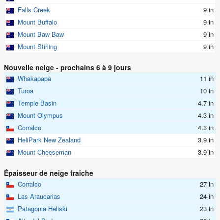
Falls Creek
9 in
Mount Buffalo
9 in
Mount Baw Baw
9 in
Mount Stirling
9 in
Nouvelle neige - prochains 6 à 9 jours
Whakapapa
11 in
Turoa
10 in
Temple Basin
4.7 in
Mount Olympus
4.3 in
Corralco
4.3 in
HeliPark New Zealand
3.9 in
Mount Cheeseman
3.9 in
Épaisseur de neige fraîche
Corralco
27 in
Las Araucarias
24 in
Patagonia Heliski
23 in