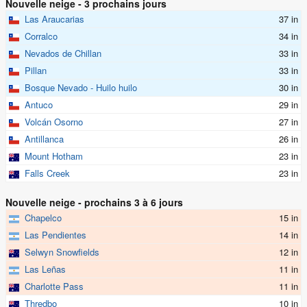
Nouvelle neige - 3 prochains jours
Las Araucarias
37 in
Corralco
34 in
Nevados de Chillan
33 in
Pillan
33 in
Bosque Nevado - Huilo huilo
30 in
Antuco
29 in
Volcán Osorno
27 in
Antillanca
26 in
Mount Hotham
23 in
Falls Creek
23 in
Nouvelle neige - prochains 3 à 6 jours
Chapelco
15 in
Las Pendientes
14 in
Selwyn Snowfields
12 in
Las Leñas
11 in
Charlotte Pass
11 in
Thredbo
10 in