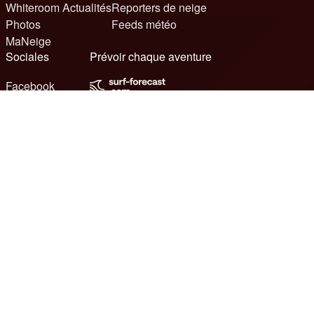
Whiteroom Actualités
Reporters de neige
Photos
Feeds météo
MaNeige
Sociales
Prévoir chaque aventure
Facebook
Instagram
TikTok
YouTube
Publicité
Support
Contactez-nous
Référencement vers nous
Commentaire
© 2026 Meteo365 Ltd. Tous droits réservés
6
Conditions d'utilisation
Déclaration de confidentialité
Politique de cookies