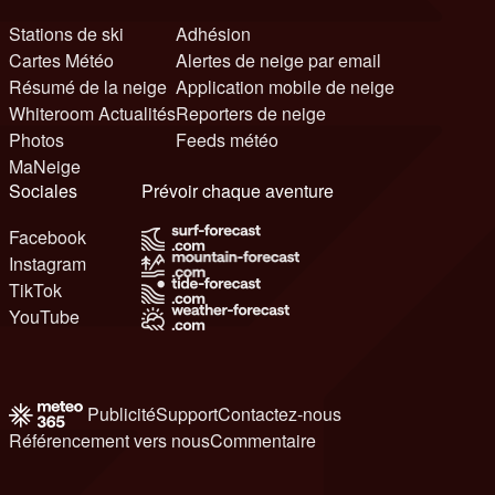
Stations de ski
Adhésion
Cartes Météo
Alertes de neige par email
Résumé de la neige
Application mobile de neige
Whiteroom Actualités
Reporters de neige
Photos
Feeds météo
MaNeige
Sociales
Prévoir chaque aventure
Facebook
Instagram
TikTok
YouTube
Publicité
Support
Contactez-nous
Référencement vers nous
Commentaire