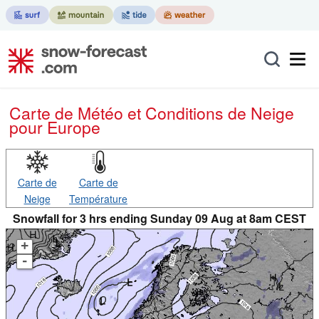
Carte de Météo et Conditions de Neige
pour Europe
Carte de
Carte de
Neige
Température
Snowfall for 3 hrs ending Sunday 09 Aug at 8am CEST
+
-