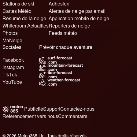
Stations de ski
Adhésion
Cartes Météo
Alertes de neige par email
Résumé de la neige
Application mobile de neige
Whiteroom Actualités
Reporters de neige
Photos
Feeds météo
MaNeige
Sociales
Prévoir chaque aventure
Facebook
Instagram
TikTok
YouTube
Publicité
Support
Contactez-nous
Référencement vers nous
Commentaire
© 2026 Meteo365 Ltd. Tous droits réservés
6