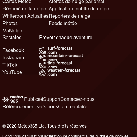
Cartes Météo
Alertes de neige par email
Résumé de la neige
Application mobile de neige
Whiteroom Actualités
Reporters de neige
Photos
Feeds météo
MaNeige
Sociales
Prévoir chaque aventure
Facebook
Instagram
TikTok
YouTube
Publicité
Support
Contactez-nous
Référencement vers nous
Commentaire
© 2026 Meteo365 Ltd. Tous droits réservés
6
Conditions d'utilisation
Déclaration de confidentialité
Politique de cookies