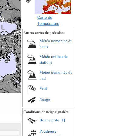
Carte de
Température
Autres cartes de prévisions
Météo (remontée du
haut)
Météo (milieu de
station)
Météo (remontée du
bas)
Vent
Nuage
Conditions de neige signalées
Bonne piste
[1]
Poudreuse