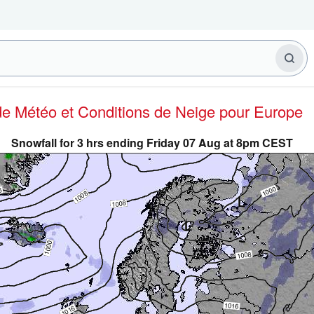
 de Météo et Conditions de Neige
pour Europe
Snowfall for 3 hrs ending Friday 07 Aug at 8pm CEST