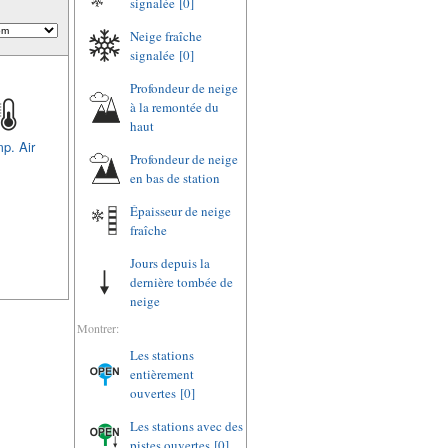
signalée
[0]
Neige fraîche
signalée
[0]
Profondeur de neige
à la remontée du
haut
p. Air
Profondeur de neige
en bas de station
Épaisseur de neige
fraîche
Jours depuis la
dernière tombée de
neige
Montrer:
Les stations
entièrement
ouvertes
[0]
Les stations avec des
pistes ouvertes
[0]