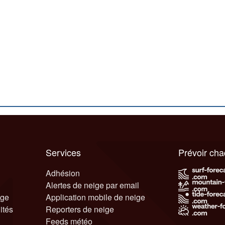
Services
Prévoir ch
Adhésion
Alertes de neige par email
ige
Application mobile de neige
ités
Reporters de neige
Feeds météo