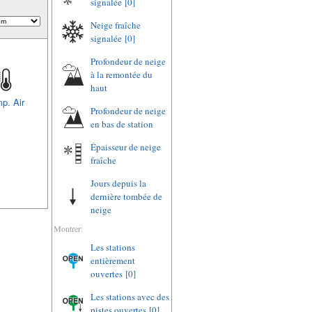
signalée
[0]
Neige fraîche
signalée
[0]
Profondeur de neige
à la remontée du
haut
p. Air
Profondeur de neige
en bas de station
Épaisseur de neige
fraîche
Jours depuis la
dernière tombée de
neige
Montrer:
Les stations
entièrement
ouvertes
[0]
Les stations avec des
pistes ouvertes
[0]