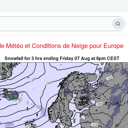
 de Météo et Conditions de Neige
pour Europe
Snowfall for 3 hrs ending Friday 07 Aug at 8pm CEST