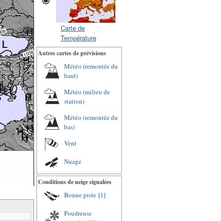
Carte de
Température
Autres cartes de prévisions
Météo (remontée du
haut)
Météo (milieu de
station)
Météo (remontée du
bas)
Vent
Nuage
Conditions de neige signalées
Bonne piste
[1]
Poudreuse