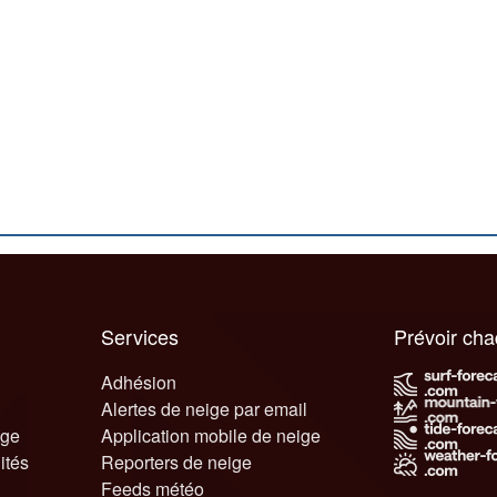
Services
Prévoir ch
Adhésion
Alertes de neige par email
ige
Application mobile de neige
ités
Reporters de neige
Feeds météo