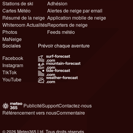
Stations de ski
Adhésion
Cartes Météo
Alertes de neige par email
Résumé de la neige
Application mobile de neige
Whiteroom Actualités
Reporters de neige
Photos
Feeds météo
MaNeige
Sociales
Prévoir chaque aventure
Facebook
Instagram
TikTok
YouTube
Publicité
Support
Contactez-nous
Référencement vers nous
Commentaire
© 2026 Meteo365 Ltd. Tous droits réservés
6