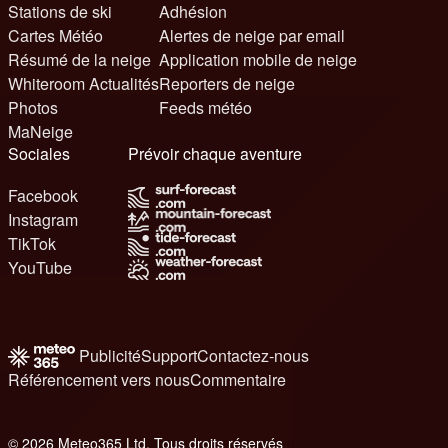
Stations de ski
Adhésion
Cartes Météo
Alertes de neige par email
Résumé de la neige
Application mobile de neige
Whiteroom Actualités
Reporters de neige
Photos
Feeds météo
MaNeige
Sociales
Prévoir chaque aventure
Facebook
Instagram
TikTok
YouTube
Publicité
Support
Contactez-nous
Référencement vers nous
Commentaire
© 2026 Meteo365 Ltd. Tous droits réservés
6