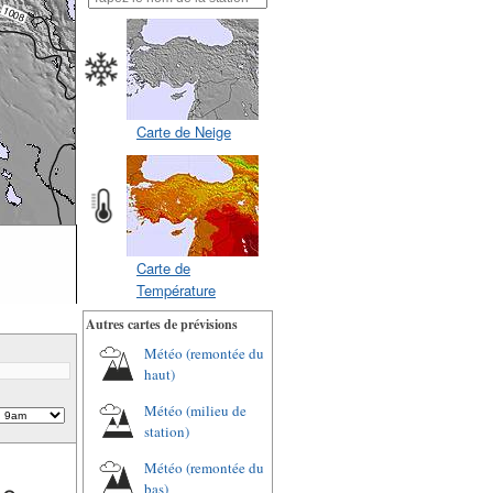
Carte de Neige
Carte de
Température
Autres cartes de prévisions
Météo (remontée du
haut)
Météo (milieu de
station)
Météo (remontée du
bas)