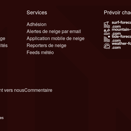
Services
Prévoir ch
Adhésion
Alertes de neige par email
ige
Application mobile de neige
ités
Reporters de neige
Feeds météo
t vers nous
Commentaire
ies