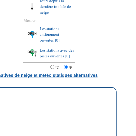
Jours depuis la
dernière tombée de
neige
Montrer:
Les stations
entièrement
ouvertes
[0]
Les stations avec des
pistes ouvertes
[0]
°C
°F
natives de neige et météo statiques alternatives