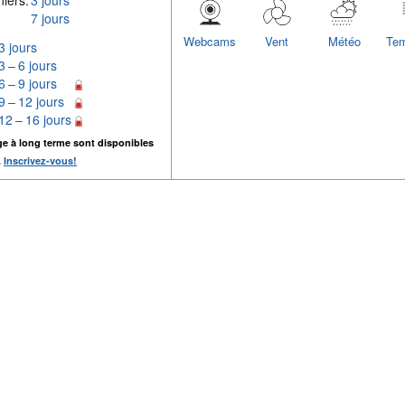
iers:
3 jours
7 jours
Webcams
Vent
Météo
Tem
3 jours
3 – 6 jours
6 – 9 jours
9 – 12 jours
12 – 16 jours
ge à long terme sont disponibles
.
Inscrivez-vous!