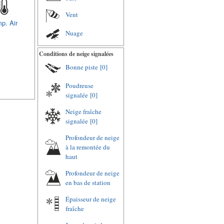
Vent
p. Air
Nuage
Conditions de neige signalées
Bonne piste
[0]
Poudreuse
signalée
[0]
Neige fraîche
signalée
[0]
Profondeur de neige
à la remontée du
haut
Profondeur de neige
en bas de station
Épaisseur de neige
fraîche