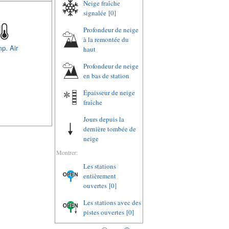
Neige fraîche
signalée
[0]
Profondeur de neige
à la remontée du
p. Air
haut
Profondeur de neige
en bas de station
Épaisseur de neige
fraîche
Jours depuis la
dernière tombée de
neige
Montrer:
Les stations
entièrement
ouvertes
[0]
Les stations avec des
pistes ouvertes
[0]