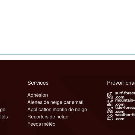
Services
Prévoir ch
Adhésion
Alertes de neige par email
ige
Application mobile de neige
ités
Reporters de neige
Feeds météo