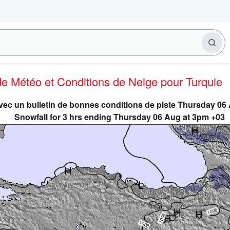
 de Météo et Conditions de Neige
pour Turquie
vec un bulletin de bonnes conditions de piste Thursday 0
Snowfall for 3 hrs ending Thursday 06 Aug at 3pm +03