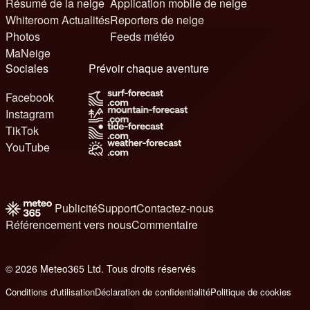
Résumé de la neige
Application mobile de neige
Whiteroom Actualités
Reporters de neige
Photos
Feeds météo
MaNeige
Sociales
Prévoir chaque aventure
Facebook
Instagram
TikTok
YouTube
Publicité
Support
Contactez-nous
Référencement vers nous
Commentaire
© 2026 Meteo365 Ltd. Tous droits réservés
6
Conditions d'utilisation
Déclaration de confidentialité
Politique de cookies