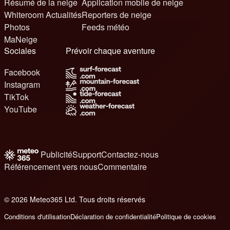
Résumé de la neige
Application mobile de neige
Whiteroom Actualités
Reporters de neige
Photos
Feeds météo
MaNeige
Sociales
Prévoir chaque aventure
Facebook
Instagram
TikTok
YouTube
Publicité
Support
Contactez-nous
Référencement vers nous
Commentaire
© 2026 Meteo365 Ltd. Tous droits réservés
6
Conditions d'utilisation
Déclaration de confidentialité
Politique de cookies