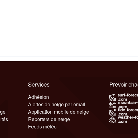
Services
Prévoir ch
Adhésion
Alertes de neige par email
ige
Application mobile de neige
ités
Reporters de neige
Feeds météo