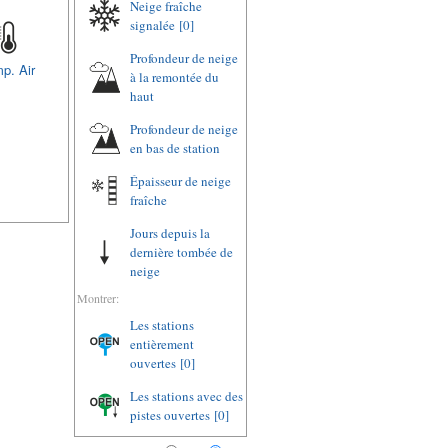
Neige fraîche
signalée
[0]
Profondeur de neige
p. Air
à la remontée du
haut
Profondeur de neige
en bas de station
Épaisseur de neige
fraîche
Jours depuis la
dernière tombée de
neige
Montrer:
Les stations
entièrement
ouvertes
[0]
Les stations avec des
pistes ouvertes
[0]