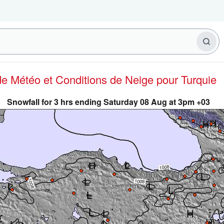
 de Météo et Conditions de Neige
pour Turquie
Snowfall for 3 hrs ending Saturday 08 Aug at 3pm +03