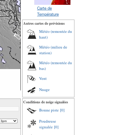
Carte de
Température
Autres cartes de prévisions
Météo (remontée du
haut)
Météo (milieu de
station)
Météo (remontée du
bas)
Vent
Nuage
Conditions de neige signalées
Bonne piste
[0]
Poudreuse
signalée
[0]