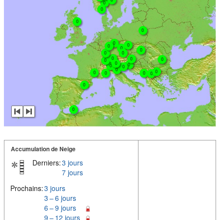
0
0
0
0
0
0
0
0
0
0
0
0
0
0
0
0
0
0
0
0
0
0
0
0
0
0
0
Accumulation de Neige
Derniers:
3 jours
7 jours
Prochains:
3 jours
3 – 6 jours
6 – 9 jours
9 – 12 jours