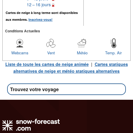
12 – 16 jours
Cartes de neige à long terme sont disponibles
aux membres.
Inscrivez-vous!
Conditions Actuelles
Webcams
Vent
Météo
Temp. Air
Liste de toute les cartes de neige animée
|
Cartes statiques
alternatives de neige et météo statiques alternatives
Trouvez votre voyage