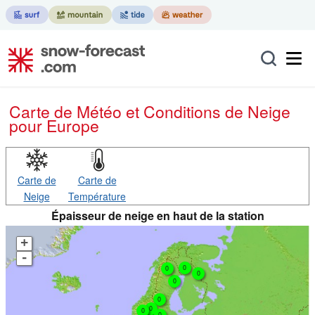
Carte de Météo et Conditions de Neige
pour Europe
Carte de
Carte de
Neige
Température
Épaisseur de neige en haut de la station
+
-
0
0
0
0
0
0
0
0