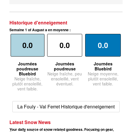
Historique d'enneigement
Semaine 1 of August a en moyenne :
0.0
0.0
0.0
Journées
Journées
Journées
poudreuse
poudreuse
Bluebird
Bluebird
Neige fraîche, peu
Neige moyenne,
Neige fraîche,
ensoleillé, vent
plutôt ensoleillé,
plutôt ensoleillé,
éventuel.
vent faible.
vent faible.
La Fouly - Val Ferret Historique d'enneigement