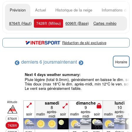
Prévision
Actuel
Historique de la neige
Informations du r
8764
ft
(Haut)
7428
ft
(Milieu)
6096
ft
(Base)
Cartes météo
Réduction de ski exclusive
derniers 6 jours
maintenant
Horaire
Next 4 days weather summary:
Pluie légère (total 9.0mm), généralement en baisse le dim. soir
Très doux (max 18°C le dim. après-midi, min 12°C le ven. soir)
Le vent sera généralement faible.
Altitude
samedi
dimanche
lundi
8
9
10
après-
après-
après-
soir
matin
soir
matin
soir
matin
so
midi
midi
midi
8764
ft
7428
ft
aver­
qq
nua­
aver­
qq
risque
ave