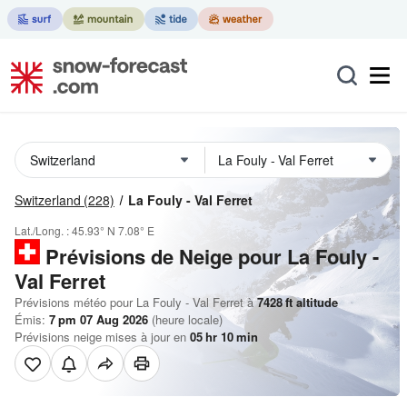
Switzerland
(228)
La Fouly - Val Ferret
Lat./Long. :
45.93° N
7.08° E
Prévisions de Neige
pour La Fouly -
Val Ferret
Prévisions météo pour La Fouly - Val Ferret à
7428
ft
altitude
Émis:
7 pm 07 Aug 2026
(heure locale)
Prévisions neige mises à jour en
05
hr
10
min