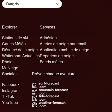
Explorer
Services
Stations de ski
Adhésion
Cartes Météo
Alertes de neige par email
Résumé de la neige
Application mobile de neige
Whiteroom Actualités
Reporters de neige
Photos
Feeds météo
MaNeige
Sociales
Prévoir chaque aventure
Facebook
Instagram
TikTok
YouTube