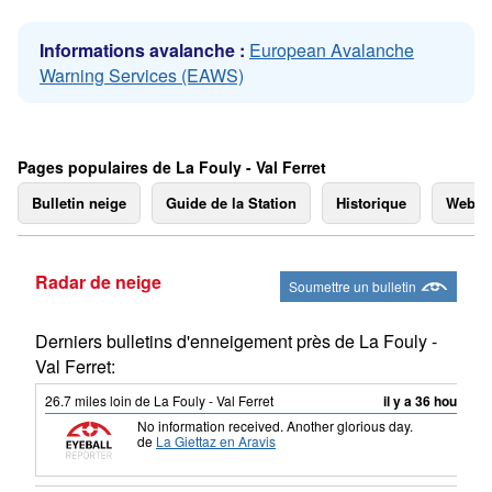
Informations avalanche :
European Avalanche
Warning Services (EAWS)
Pages populaires de La Fouly - Val Ferret
Bulletin neige
Guide de la Station
Historique
Webc
Radar de neige
Soumettre un bulletin
Derniers bulletins d'enneigement près de La Fouly -
Val Ferret:
26.7
miles
loin de La Fouly - Val Ferret
il y a 36 hour
No information received. Another glorious day.
de
La Giettaz en Aravis