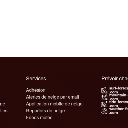
Services
Prévoir ch
Adhésion
Alertes de neige par email
ige
Application mobile de neige
ités
Reporters de neige
Feeds météo