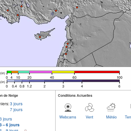
n de Neige
Conditions Actuelles
iers:
3 jours
7 jours
Webcams
Vent
Météo
Tem
3 jours
3 – 6 jours
6 – 9 jours