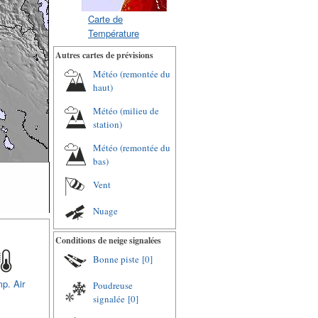
Carte de
Température
Autres cartes de prévisions
Météo (remontée du
haut)
Météo (milieu de
station)
Météo (remontée du
bas)
Vent
Nuage
Conditions de neige signalées
Bonne piste
[0]
p. Air
Poudreuse
signalée
[0]