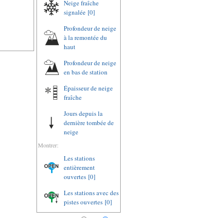
Neige fraîche
signalée
[0]
Profondeur de neige
à la remontée du
haut
Profondeur de neige
en bas de station
Épaisseur de neige
fraîche
Jours depuis la
dernière tombée de
neige
Montrer:
Les stations
entièrement
ouvertes
[0]
Les stations avec des
pistes ouvertes
[0]