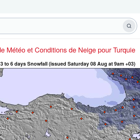
 de Météo et Conditions de Neige
pour Turquie
3 to 6 days Snowfall (issued Saturday 08 Aug at 9am +03)