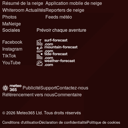
Résumé de la neige
Application mobile de neige
Whiteroom Actualités
Reporters de neige
Photos
Feeds météo
MaNeige
Sociales
Prévoir chaque aventure
Facebook
Instagram
TikTok
YouTube
Publicité
Support
Contactez-nous
Référencement vers nous
Commentaire
© 2026 Meteo365 Ltd. Tous droits réservés
6
Conditions d'utilisation
Déclaration de confidentialité
Politique de cookies