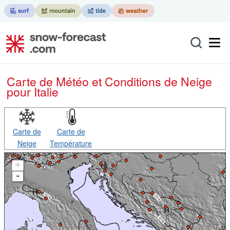
Carte de Météo et Conditions de Neige
pour Italie
Carte de
Carte de
Neige
Température
+
-