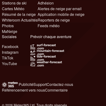
Stations de ski
Adhésion
Cartes Météo
Alertes de neige par email
Résumé de la neige
Application mobile de neige
Whiteroom Actualités
Reporters de neige
Photos
Feeds météo
MaNeige
Sociales
Prévoir chaque aventure
Facebook
Instagram
TikTok
YouTube
Publicité
Support
Contactez-nous
Référencement vers nous
Commentaire
© 2026 Meteo365 Ltd. Tous droits réservés
6