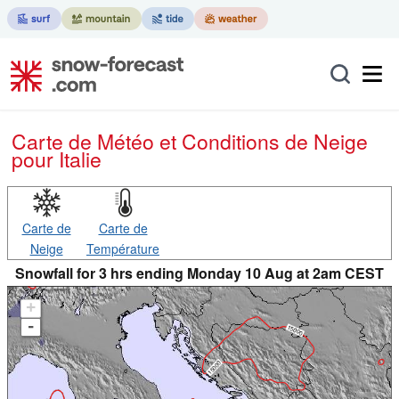
Carte de Météo et Conditions de Neige
pour Italie
Carte de
Carte de
Neige
Température
Snowfall for 3 hrs ending Monday 10 Aug at 2am CEST
+
-