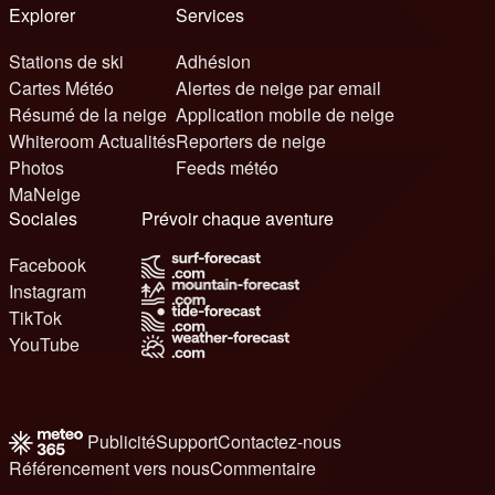
Explorer
Services
Stations de ski
Adhésion
Cartes Météo
Alertes de neige par email
Résumé de la neige
Application mobile de neige
Whiteroom Actualités
Reporters de neige
Photos
Feeds météo
MaNeige
Sociales
Prévoir chaque aventure
Facebook
Instagram
TikTok
YouTube
Publicité
Support
Contactez-nous
Référencement vers nous
Commentaire