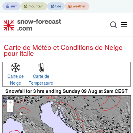
Carte de Météo et Conditions de Neige
pour Italie
Carte de
Carte de
Neige
Température
Snowfall for 3 hrs ending Sunday 09 Aug at 2am CEST
+
-