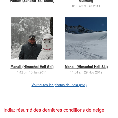
Padum (Zanskar Ski Scool)
Gulmarg
8:33 am 9 Jan 2011
Manali (Himachal Heli-Ski)
Manali (Himachal Heli-Ski)
1:42 pm 15 Jan 2011
11:54 am 29 Nov 2012
Voir toutes les photos de India (251)
India: résumé des dernières conditions de neige