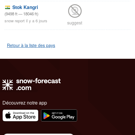
Stok Kangri
(
9498
ft
—
18046
ft
)
snow report il y a 6 jours
suggest
Retour à la liste des pays
Découvrez notre app