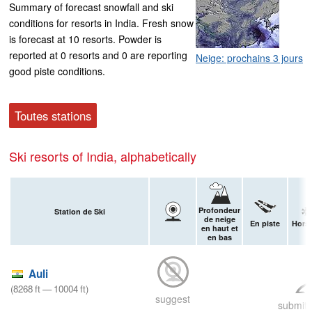
Summary of forecast snowfall and ski
conditions for resorts in India. Fresh snow
is forecast at 10 resorts. Powder is
reported at 0 resorts and 0 are reporting
Neige: prochains 3 jours
good piste conditions.
Toutes stations
Ski resorts of India, alphabetically
Profondeur
Station de Ski
de neige
En piste
Hors-
en haut et
en bas
Auli
(
8268
ft
—
10004
ft
)
suggest
submit 