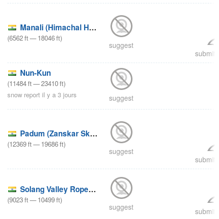
Manali (Himachal Heli-Ski)
(
6562
ft
—
18046
ft
)
suggest
submit 
Nun-Kun
(
11484
ft
—
23410
ft
)
snow report il y a 3 jours
suggest
Padum (Zanskar Ski Scool)
(
12369
ft
—
19686
ft
)
suggest
submit 
Solang Valley Ropeway & Ski Centre
(
9023
ft
—
10499
ft
)
suggest
submit 