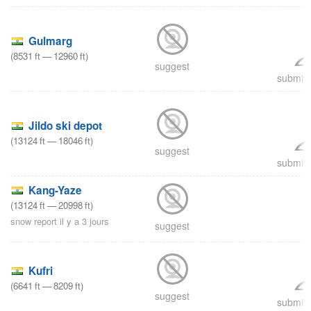
Gulmarg
(
8531
ft
—
12960
ft
)
suggest
submit 
Jildo ski depot
(
13124
ft
—
18046
ft
)
suggest
submit 
Kang-Yaze
(
13124
ft
—
20998
ft
)
snow report il y a 3 jours
suggest
Kufri
(
6641
ft
—
8209
ft
)
suggest
submit 