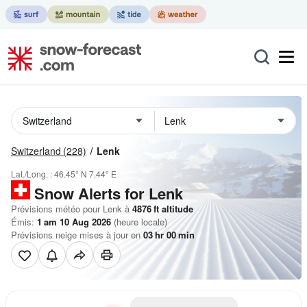
Switzerland
(228)
Lenk
Lat./Long. :
46.45° N
7.44° E
Snow Alerts for Lenk
Prévisions météo pour Lenk à
4876
ft
altitude
Émis:
1 am 10 Aug 2026
(heure locale)
Prévisions neige mises à jour en
03
hr
00
min