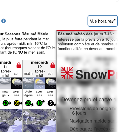
Vue horaire
Four Seasons Résumé Météo
Résumé météo des jours 7-16 :
, la plus forte pendant le mar.
Intéressé par la prévision à 16 jours ? Débl
lun. après-midi, min 16°C le
prévision complète et de nombreuses autre
ant (bourrasques venant de l'O le
fonctionnalités en devenant membre Pro.
nant de l'ONO le mer. soir).
mardi
mercredi
11
12
Snow
Pro
après-
après-
soir
matin
soir
midi
midi
nua­
aver­
pluie
aver­
aver­
geux
ses
légère
ses
ses
Devenez pro et carve en:
20
35
20
10
5
Prévisions de neige horaires e
16 jours
Navigation rapide sans public
Débloquez l'accès complet sur