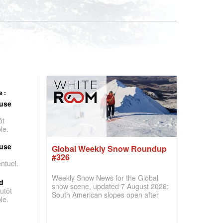
 :
use
ôt
le.
use
Global Weekly Snow Roundup
#326
entuel.
Weekly Snow News for the Global
d
snow scene, updated 7 August 2026:
utôt
South American slopes open after
le.
huge snowfalls, New Zealand posts
best conditions of season so far,
Australian areas open most terrain of