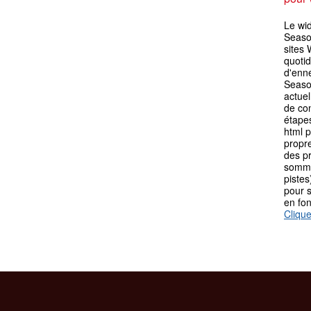
Le wi
Season
sites 
quotid
d'enn
Seaso
actuel
de con
étape
html p
propre
des p
somme
pistes
pour s
en fo
Clique