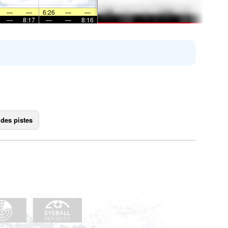
—
—
6:26
—
—
—
8:17
—
—
8:16
 des pistes