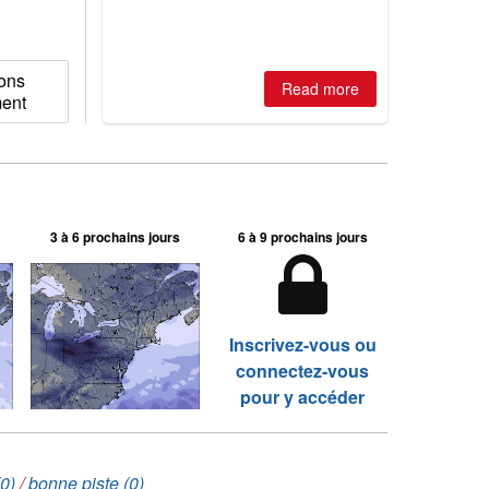
2026, northern hemisphere down to
two outdoor areas still open.
sons
Read more
ment
3 à 6 prochains jours
6 à 9 prochains jours
Inscrivez-vous ou
connectez-vous
pour y accéder
0)
/
bonne piste (0)