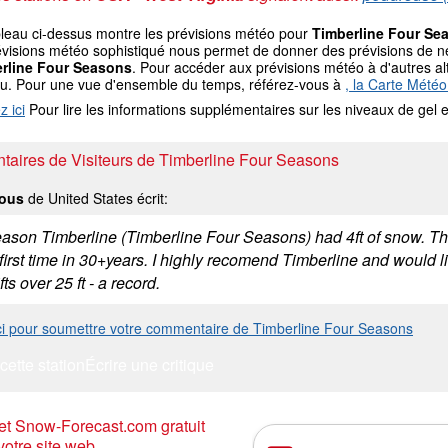
bleau ci-dessus montre les prévisions météo pour
Timberline Four Se
visions météo sophistiqué nous permet de donner des prévisions de nei
rline Four Seasons
. Pour accéder aux prévisions météo à d'autres alt
au. Pour une vue d'ensemble du temps, référez-vous à
, la Carte Météo
z ici
Pour lire les informations supplémentaires sur les niveaux de ge
aires de Visiteurs de Timberline Four Seasons
ous
de United States écrit:
eason Timberline (Timberline Four Seasons) had 4ft of snow. The
 first time in 30+years. I highly recomend Timberline and would li
fts over 25 ft - a record.
ici pour soumettre votre commentaire de Timberline Four Seasons
cette station
Écrire une critique
t Snow-Forecast.com gratuit
votre site web