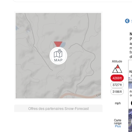
N
P
a
m
f
d
Altitude
a
4269
ft
3727
ft
r
3186
ft
o
mph
Offres des partenaires Snow-Forecast
Carte
neige
Plus