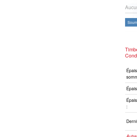
Aucun
Soume
Timb
Condi
Épais
somm
Épais
Épais
:
Derni
Autre