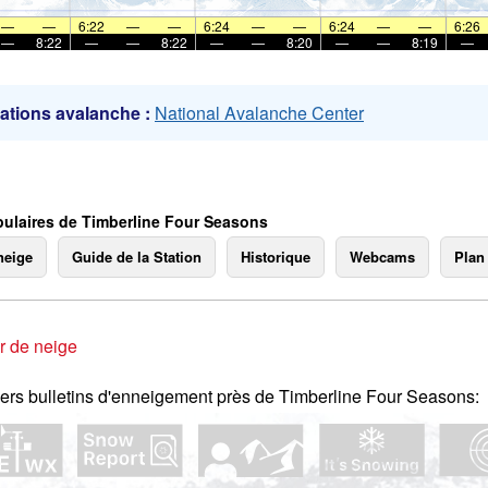
mer
—
—
6:22
—
—
6:24
—
—
6:24
—
—
6:26
—
8:22
—
—
8:22
—
—
8:20
—
—
8:19
—
ations avalanche :
National Avalanche Center
ulaires de Timberline Four Seasons
neige
Guide de la Station
Historique
Webcams
Plan
r de neige
ers bulletins d'enneigement près de Timberline Four Seasons: