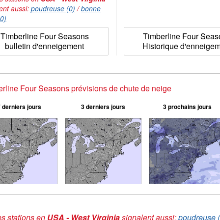
ent aussi:
poudreuse (0)
/
bonne
(0)
Timberline Four Seasons
Timberline Four Sea
bulletin d'enneigement
Historique d'enneige
rline Four Seasons prévisions de chute de neige
 derniers jours
3 derniers jours
3 prochains jours
s stations en
USA - West Virginia
signalent aussi:
poudreuse (