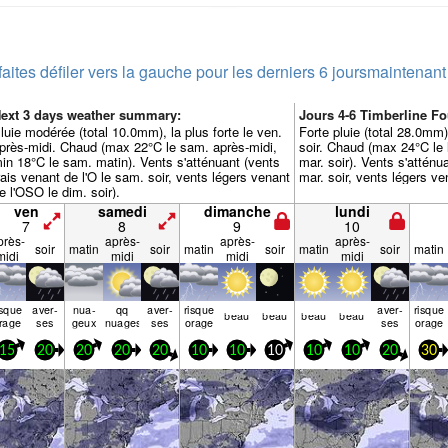
faites défiler vers la gauche pour les derniers 6 jours
maintenant
ext 3 days weather summary:
Jours 4-6 Timberline 
luie modérée (total 10.0mm), la plus forte le ven.
Forte pluie (total 28.0mm)
près-midi. Chaud (max 22°C le sam. après-midi,
soir. Chaud (max 24°C le 
in 18°C le sam. matin). Vents s'atténuant (vents
mar. soir). Vents s'atténu
rais venant de l'O le sam. soir, vents légers venant
mar. soir, vents légers ve
e l'OSO le dim. soir).
ven
samedi
dimanche
lundi
7
8
9
10
près-
après-
après-
après-
soir
matin
soir
matin
soir
matin
soir
matin
midi
midi
midi
midi
isque
aver­
nua­
qq
aver­
risque
aver­
risque
beau
beau
beau
beau
rage
ses
geux
nuages
ses
orage
ses
orage
15
20
20
20
20
10
10
10
10
10
20
30