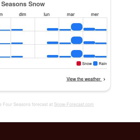
ne Four Seasons forecast at
Snow-Forecast.com