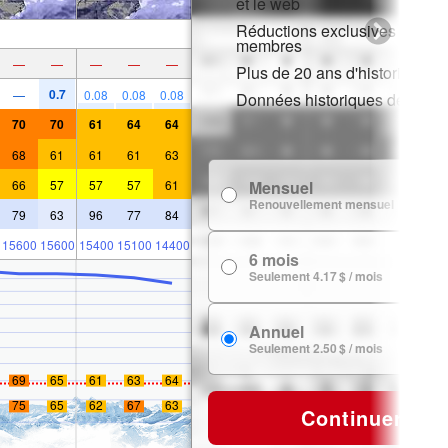
et le web
Réductions exclusives pour l
membres
—
—
—
—
—
Plus de 20 ans d'historique d
0.7
—
0.08
0.08
0.08
Données historiques de neig
70
70
61
64
64
68
61
61
61
63
66
57
57
57
61
Mensuel
7
Renouvellement mensuel
79
63
96
77
84
15600
15600
15400
15100
14400
6 mois
24
Seulement 4.17 $ / mois
Annuel
29
Seulement 2.50 $ / mois
69
65
61
63
64
75
65
62
67
63
Continuer