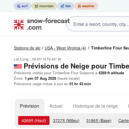
Stations de ski
USA - West Virginia
(4)
Timberline Four S
Lat./Long. :
39.20° N
79.40° W
Prévisions de Neige
pour Timbe
Prévisions météo pour Timberline Four Seasons à
4269
ft
altitude
Émis:
1 pm 07 Aug 2026
(heure locale)
Prévisions neige mises à jour en
01
hr
43
min
Prévision
Actuel
Historique de la neige
4269
ft
(Haut)
3727
ft
(Milieu)
3186
ft
(Base)
Carte