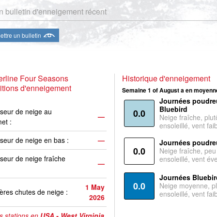
 bulletin d'enneigement récent
ttre un bulletin
erline Four Seasons
Historique d'enneigement
tions d'enneigement
Semaine 1 of August a en moyenne
Journées poudre
Bluebird
seur de neige au
0.0
—
Neige fraîche, plut
et :
ensoleillé, vent faib
seur de neige en bas :
—
Journées poudre
0.0
Neige fraîche, peu
seur de neige fraîche
ensoleillé, vent év
—
Journées Bluebir
0.0
Neige moyenne, pl
1 May
ères chutes de neige :
ensoleillé, vent faib
2026
s stations en
USA - West Virginia