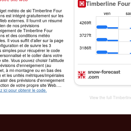
dget météo de ski Timberline Four
s est intégré gratuitement sur les
Web externes. Il fournit un résumé
ien de nos prévisions
eigement de Timberline Four
ns et des conditions météo
les. Il vous suffit d'aller sur la page
figuration et de suivre les 3
s simples pour récupérer le code
ersonnalisé et le coller dans votre
 site. Vous pouvez choisir l'altitude
révisions d'enneigement (au
t, à mi-montagne ou en bas des
) et les unités métriques/impériales
aisir des prévisions d'enneigement
nction de votre propre site Web….
z ici pour obtenir le code.
View the full Timberli