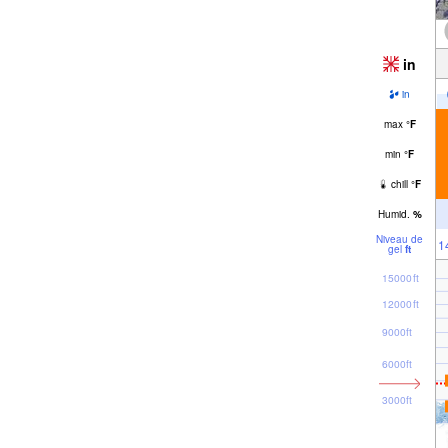
in
in
max
°
F
min
°
F
chill
°
F
Humid.
%
Niveau de
1
gel
ft
15000ft
12000ft
9000ft
6000ft
3000ft