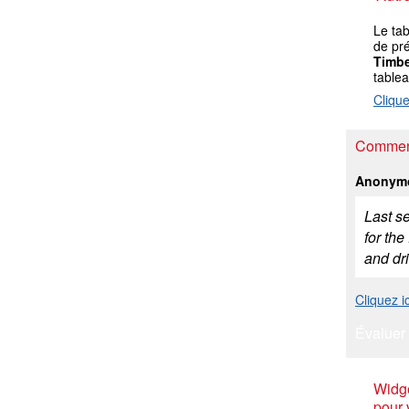
Le ta
de pré
Timbe
table
Clique
Comment
Anonym
Last s
for the
and dri
Cliquez 
Évaluer 
Widge
pour 