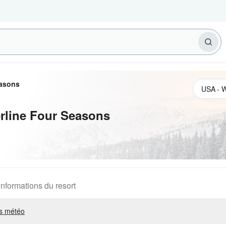
easons
rline Four Seasons
Informations du resort
s météo