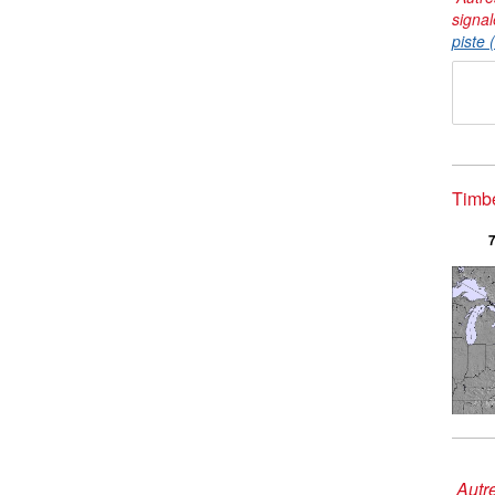
signal
piste 
Timbe
7
Autre