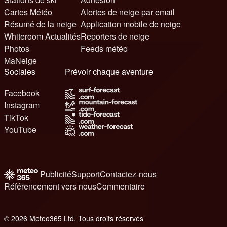
Cartes Météo
Alertes de neige par email
Résumé de la neige
Application mobile de neige
Whiteroom Actualités
Reporters de neige
Photos
Feeds météo
MaNeige
Sociales
Prévoir chaque aventure
Facebook
Instagram
TikTok
YouTube
Publicité
Support
Contactez-nous
Référencement vers nous
Commentaire
© 2026 Meteo365 Ltd. Tous droits réservés
6