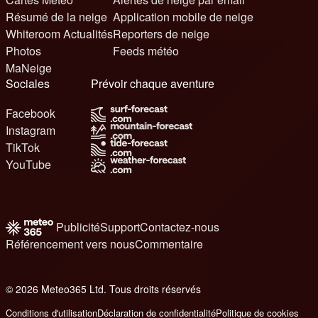
Résumé de la neige
Application mobile de neige
Whiteroom Actualités
Reporters de neige
Photos
Feeds météo
MaNeige
Sociales
Prévoir chaque aventure
Facebook
Instagram
TikTok
YouTube
Publicité
Support
Contactez-nous
Référencement vers nous
Commentaire
© 2026 Meteo365 Ltd. Tous droits réservés
6
Conditions d'utilisation
Déclaration de confidentialité
Politique de cookies