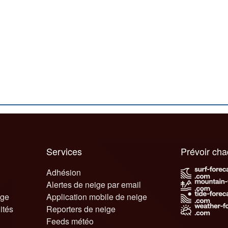
Services
Prévoir ch
Adhésion
Alertes de neige par email
ige
Application mobile de neige
ités
Reporters de neige
Feeds météo