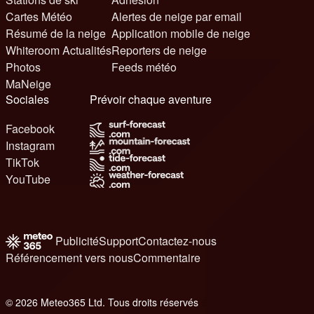
Cartes Météo
Alertes de neige par email
Résumé de la neige
Application mobile de neige
Whiteroom Actualités
Reporters de neige
Photos
Feeds météo
MaNeige
Sociales
Prévoir chaque aventure
Facebook
Instagram
TikTok
YouTube
Publicité
Support
Contactez-nous
Référencement vers nous
Commentaire
© 2026 Meteo365 Ltd. Tous droits réservés
6