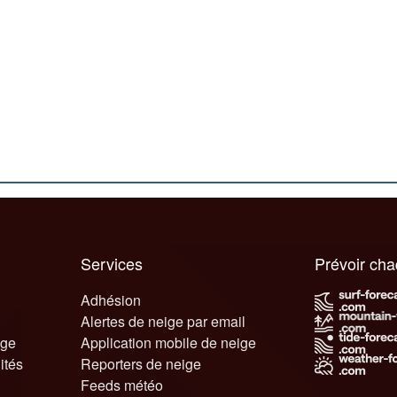
Services
Prévoir ch
Adhésion
Alertes de neige par email
ige
Application mobile de neige
ités
Reporters de neige
Feeds météo