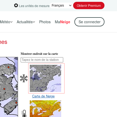
Obtenir Premium
Les unités de mesure
Météo
Actualités
Photos
Ma
Neige
Se connecter
hes
Montrer endroit sur la carte
Carte de Neige