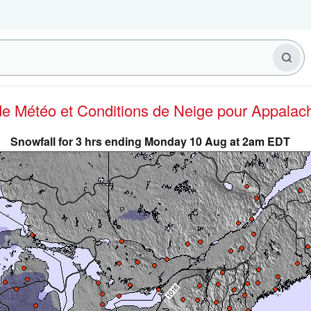
 de Météo et Conditions de Neige
pour Appalac
Snowfall for 3 hrs ending Monday 10 Aug at 2am EDT