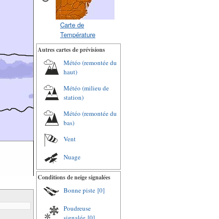
Carte de
Température
Autres cartes de prévisions
Météo (remontée du
haut)
Météo (milieu de
station)
Météo (remontée du
bas)
Vent
Nuage
Conditions de neige signalées
Bonne piste
[0]
Poudreuse
signalée
[0]