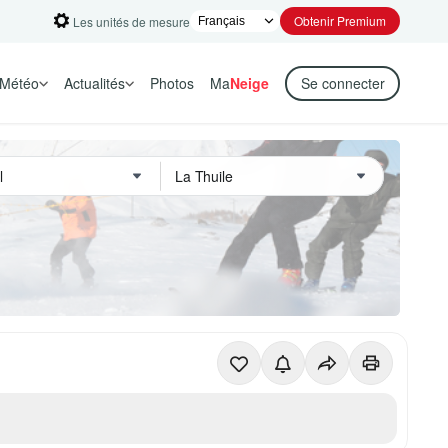
Obtenir Premium
Les unités de mesure
Météo
Actualités
Photos
Ma
Neige
Se connecter