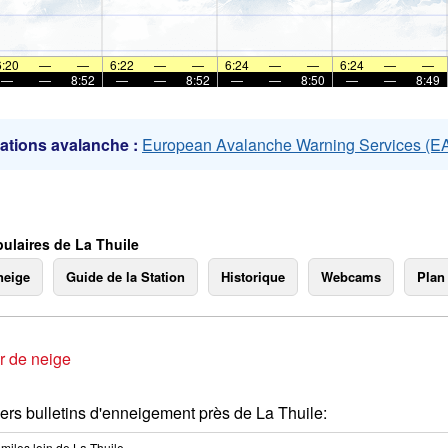
mer
6:20
—
—
6:22
—
—
6:24
—
—
6:24
—
—
—
—
8:52
—
—
8:52
—
—
8:50
—
—
8:49
ations avalanche :
European Avalanche Warning Services (
ulaires de La Thuile
neige
Guide de la Station
Historique
Webcams
Plan
r de neige
ers bulletins d'enneigement près de La Thuile:
miles
loin de La Thuile