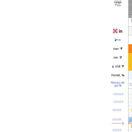
neige
Plus
in
in
max
°
F
min
°
F
chill
°
F
Humid.
%
Niveau de
1
gel
ft
15000ft
12000ft
9000ft
6000ft
3000ft