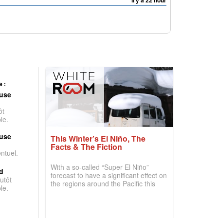
il y a 22 hour
 :
use
ôt
le.
use
This Winter’s El Niño, The
Facts & The Fiction
entuel.
With a so-called “Super El Niño”
d
forecast to have a significant effect on
utôt
the regions around the Pacific this
le.
winter, the question skiers are asking
is simple: book now or wait, and
where are the best odds?