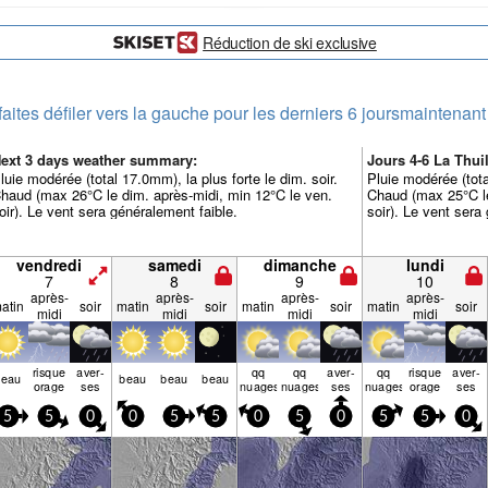
Réduction de ski exclusive
faites défiler vers la gauche pour les derniers 6 jours
maintenant
ext 3 days weather summary:
Jours 4-6 La Thu
luie modérée (total 17.0mm), la plus forte le dim. soir.
Pluie modérée (tota
haud (max 26°C le dim. après-midi, min 12°C le ven.
Chaud (max 25°C le
oir). Le vent sera généralement faible.
soir). Le vent sera
vendredi
samedi
dimanche
lundi
7
8
9
10
après-
après-
après-
après-
atin
soir
matin
soir
matin
soir
matin
soir
midi
midi
midi
midi
risque
aver­
qq
qq
aver­
qq
risque
aver­
beau
beau
beau
beau
orage
ses
nuages
nuages
ses
nuages
orage
ses
5
5
0
0
5
5
0
5
0
5
5
0