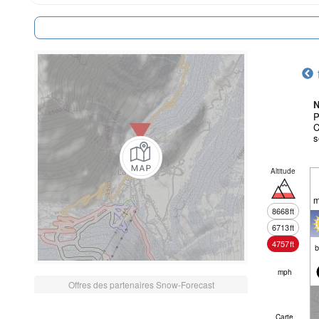
N
P
C
s
Altitude
m
8668
ft
6713
ft
4757
ft
mph
Offres des partenaires Snow-Forecast
Carte