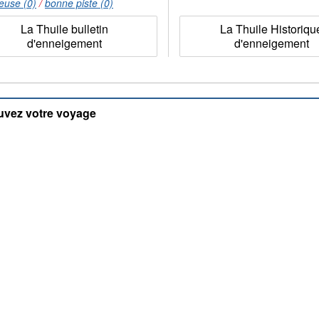
euse (0)
/
bonne piste (0)
La Thuile bulletin
La Thuile Historiqu
d'enneigement
d'enneigement
uvez votre voyage