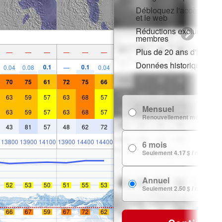
Débloquez l'accès compl
et le web
Réductions exclusives p
membres
Plus de 20 ans d'histori
—
—
—
—
—
—
Données historiques de
0.1
0.1
0.04
0.08
—
0.04
70
75
61
72
75
66
63
59
57
63
68
57
Mensuel
63
59
57
63
68
57
Renouvellement mensuel
43
81
57
48
62
72
13800
13900
14100
13900
14400
14400
6 mois
Seulement 4.17 $ / mois
Annuel
52
53
50
51
55
53
Seulement 2.50 $ / mois
66
67
59
67
72
62