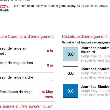
No information received. Another glorious day.
de
La Giettaz en Aravis
uile Conditions d'enneigement
Historique d'enneigement
Semaine 1 of August a en moyenne
Journées poudre
seur de neige au
0
in
Bluebird
et :
0.0
Neige fraîche, plut
ensoleillé, vent faib
seur de neige en bas
0
in
Journées poudre
0.0
Neige fraîche, peu
seur de neige fraîche
ensoleillé, vent év
—
Journées Bluebir
0.0
Neige moyenne, pl
ères chutes de neige
16 May
ensoleillé, vent faib
2026
s stations en
Italy
signalent aussi: