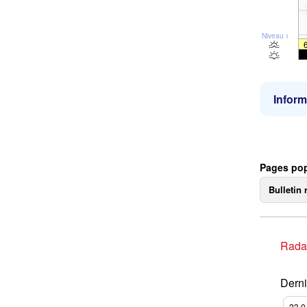
Niveau de la 
Inform
Pages pop
Bulletin 
Rada
Derni
23.0