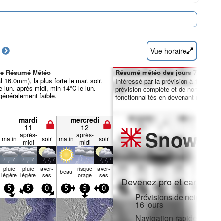
Vue horaire
ile Résumé Météo
Résumé météo des jours 7-16 :
l 16.0mm), la plus forte le mar. soir.
Intéressé par la prévision à 16 jours
 lun. après-midi, min 14°C le lun.
prévision complète et de nombreuse
 généralement faible.
fonctionnalités en devenant membre 
mardi
mercredi
11
12
Snow
Pr
après-
après-
matin
soir
matin
soir
midi
midi
pluie
pluie
aver­
risque
aver­
beau
légère
légère
ses
orage
ses
Devenez pro et carve en:
5
5
0
5
5
0
Prévisions de neige hora
16 jours
Navigation rapide sans p