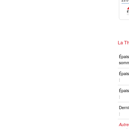
La Th
Épais
somm
Épais
:
Épais
:
Derni
:
Autre