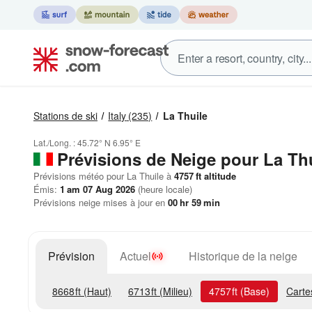
Stations de ski
Italy
(235)
La Thuile
Lat./Long. :
45.72° N
6.95° E
Prévisions de Neige
pour La Thu
Prévisions météo pour La Thuile à
4757
ft
altitude
Émis:
1 am 07 Aug 2026
(heure locale)
Prévisions neige mises à jour en
00
hr
59
min
Prévision
Actuel
Historique de la neige
8668
ft
(Haut)
6713
ft
(Milieu)
4757
ft
(Base)
Carte