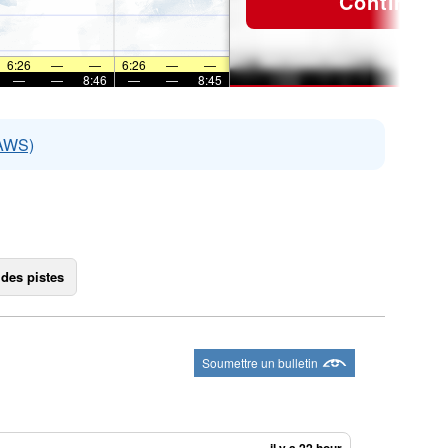
Continuer
6:26
—
—
6:26
—
—
—
—
8:46
—
—
8:45
EAWS)
 des pistes
Soumettre un bulletin