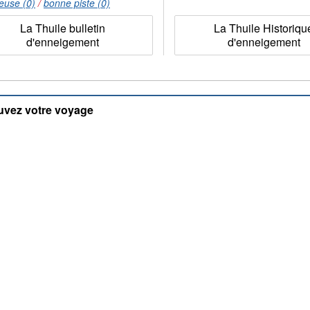
euse (0)
/
bonne piste (0)
La Thuile bulletin
La Thuile Historiqu
d'enneigement
d'enneigement
uvez votre voyage