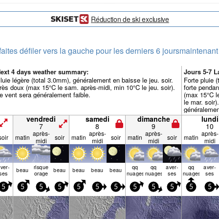
Réduction de ski exclusive
faites défiler vers la gauche pour les derniers 6 jours
maintenant
ext 4 days weather summary:
Jours 5-7 
luie légère (total 3.0mm), généralement en baisse le jeu. soir.
Forte pluie 
rès doux (max 15°C le sam. après-midi, min 10°C le jeu. soir).
forte pendan
e vent sera généralement faible.
(max 15°C le
le mar. soir)
généralement
vendredi
samedi
dimanche
lundi
7
8
9
10
après-
après-
après-
après-
soir
matin
soir
matin
soir
matin
soir
matin
midi
midi
midi
midi
ver­
risque
qq
qq
aver­
qq
aver­
beau
beau
beau
beau
beau
ses
orage
nuages
nuages
ses
nuages
ses
5
5
5
5
5
5
5
5
5
5
5
5