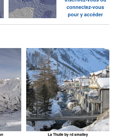
connectez-vous
pour y accéder
an
La Thuile by rd smalley