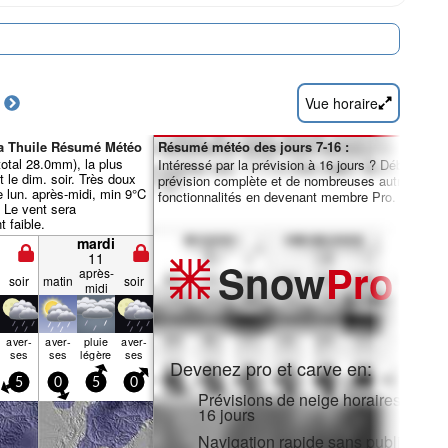
Vue horaire
La Thuile Résumé Météo
Résumé météo des jours 7-16 :
(total 28.0mm), la plus
Intéressé par la prévision à 16 jours ? Débloquez 
t le dim. soir. Très doux
prévision complète et de nombreuses autres
 lun. après-midi, min 9°C
fonctionnalités en devenant membre Pro.
. Le vent sera
 faible.
mardi
11
Snow
Pro
après-
soir
matin
soir
midi
aver­
aver­
pluie
aver­
ses
ses
légère
ses
Devenez pro et carve en:
5
0
5
0
Prévisions de neige horaires et sur
16 jours
Navigation rapide sans publicité