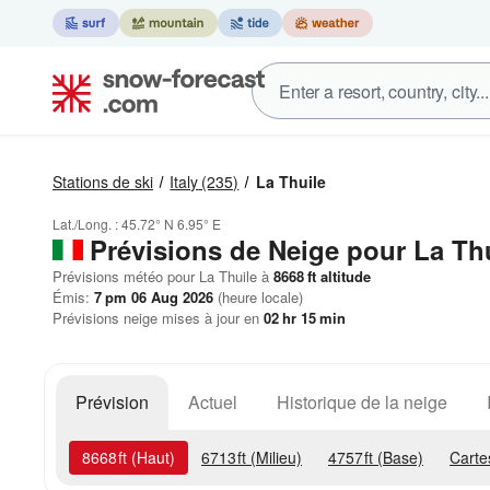
Stations de ski
Italy
(235)
La Thuile
Lat./Long. :
45.72° N
6.95° E
Prévisions de Neige
pour La Thu
Prévisions météo pour La Thuile à
8668
ft
altitude
Émis:
7 pm 06 Aug 2026
(heure locale)
Prévisions neige mises à jour en
02
hr
15
min
Prévision
Actuel
Historique de la neige
8668
ft
(Haut)
6713
ft
(Milieu)
4757
ft
(Base)
Carte