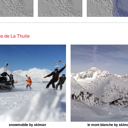
s de La Thuile
snowmobile by skiman
le mont blanche by skim