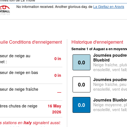
No information received. Another glorious day.
de
La Giettaz en Aravis
uile Conditions d'enneigement
Historique d'enneigement
Semaine 1 of August a en moyenne
Journées poudre
seur de neige au
0
in
Bluebird
et :
0.0
Neige fraîche, plut
ensoleillé, vent faib
seur de neige en bas
0
in
Journées poudre
0.0
Neige fraîche, peu
seur de neige fraîche
ensoleillé, vent év
—
Journées Bluebir
0.0
Neige moyenne, pl
ères chutes de neige
16 May
ensoleillé, vent faib
2026
s stations en
Italy
signalent aussi: