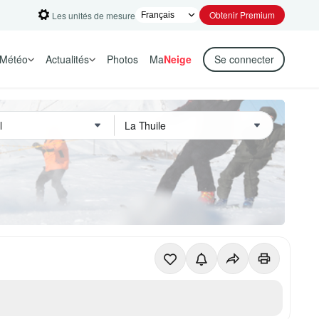
Obtenir Premium
Les unités de mesure
Météo
Actualités
Photos
Ma
Neige
Se connecter