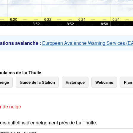
mer
—
6:20
—
—
6:22
—
—
6:24
—
—
6:24
—
—
—
—
8:52
—
—
8:52
—
—
8:50
—
—
ations avalanche :
European Avalanche Warning Services (
ulaires de La Thuile
neige
Guide de la Station
Historique
Webcams
Plan
r de neige
ers bulletins d'enneigement près de La Thuile:
miles
loin de La Thuile