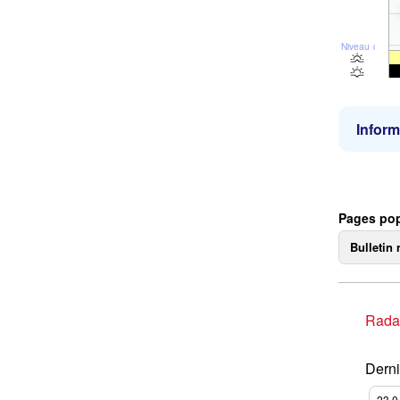
Niveau de la 
Inform
Pages pop
Bulletin 
Rada
Derni
23.0