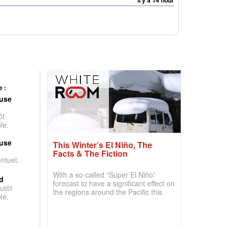
il y a 14 hour
 :
use
ôt
le.
use
This Winter’s El Niño, The
Facts & The Fiction
entuel.
With a so-called “Super El Niño”
d
forecast to have a significant effect on
utôt
the regions around the Pacific this
le.
winter, the question skiers are asking
is simple: book now or wait, and
where are the best odds?