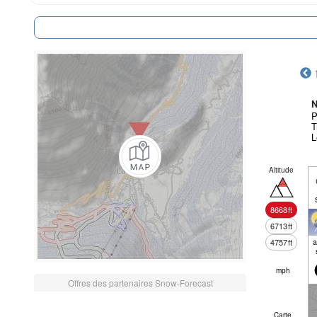
N
P
T
L
Altitude
8668
ft
6713
ft
a
4757
ft
mph
Offres des partenaires Snow-Forecast
Carte