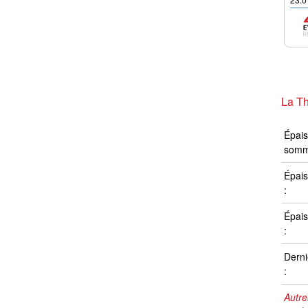
La Th
Épais
somm
Épais
:
Épais
:
Derni
:
Autre