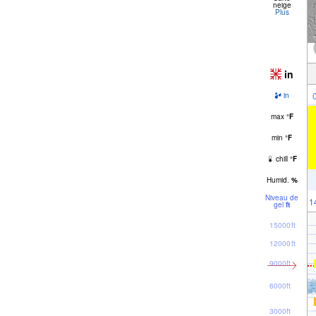
neige
Plus
in
in
max
°
F
min
°
F
chill
°
F
Humid.
%
Niveau de
1
gel
ft
15000ft
12000ft
9000ft
6000ft
3000ft