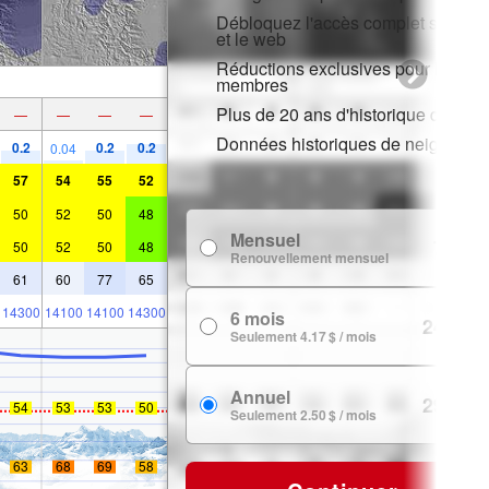
Débloquez l'accès complet sur l'ap
et le web
Réductions exclusives pour les
membres
Plus de 20 ans d'historique de nei
—
—
—
—
Données historiques de neige
0.2
0.2
0.2
0.04
57
54
55
52
50
52
50
48
Mensuel
7.99 $
50
52
50
48
Renouvellement mensuel
61
60
77
65
14300
14100
14100
14300
6 mois
24.99 $
Seulement 4.17 $ / mois
Annuel
29.99 $
54
53
53
50
Seulement 2.50 $ / mois
63
68
69
58