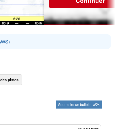
Continuer
—
6:26
—
—
8:49
—
—
8:46
EAWS)
 des pistes
Soumettre un bulletin