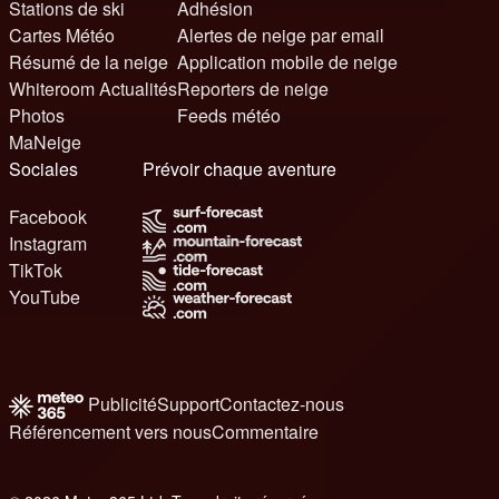
Stations de ski
Adhésion
Cartes Météo
Alertes de neige par email
Résumé de la neige
Application mobile de neige
Whiteroom Actualités
Reporters de neige
Photos
Feeds météo
MaNeige
Sociales
Prévoir chaque aventure
Facebook
Instagram
TikTok
YouTube
Publicité
Support
Contactez-nous
Référencement vers nous
Commentaire