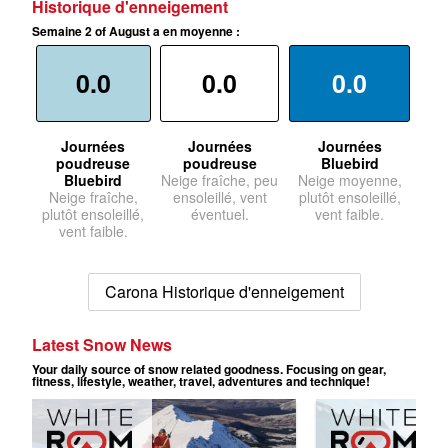
Historique d'enneigement
Semaine 2 of August a en moyenne :
0.0
0.0
0.0
Journées
Journées
Journées
poudreuse
poudreuse
Bluebird
Bluebird
Neige fraîche, peu
Neige moyenne,
Neige fraîche,
ensoleillé, vent
plutôt ensoleillé,
plutôt ensoleillé,
éventuel.
vent faible.
vent faible.
Carona Historique d'enneigement