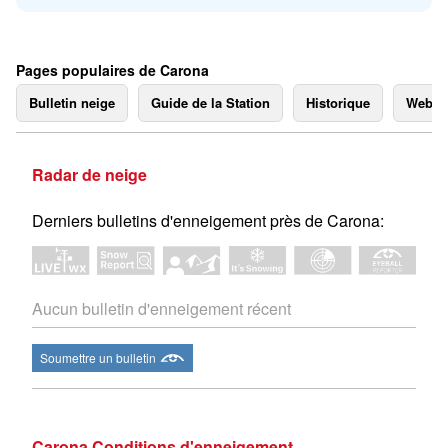
Pages populaires de Carona
Bulletin neige
Guide de la Station
Historique
Webc
Radar de neige
Derniers bulletins d'enneigement près de Carona:
Aucun bulletin d'enneigement récent
Soumettre un bulletin
Carona Conditions d'enneigement