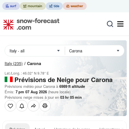
Italy
(235)
Carona
Lat./Long. :
46.02° N
9.78° E
Prévisions de Neige
pour Carona
Prévisions météo pour Carona à
6989
ft
altitude
Émis:
7 pm 07 Aug 2026
(heure locale)
Prévisions neige mises à jour en
03
hr
05
min