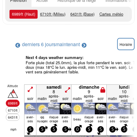
Prévision
Actuel
Historique de la neige
Informations du r
6989
ft
(Haut)
6710
ft
(Milieu)
6431
ft
(Base)
Cartes météo
derniers 6 jours
maintenant
Horaire
Next 4 days weather summary:
Forte pluie (total 25.0mm), la plus forte pendant le ven. soir. Tr
doux (max 18°C le lun. après-midi, min 11°C le ven. soir). Le
vent sera généralement faible.
Altitude
samedi
dimanche
lundi
8
9
10
après-
après-
après-
soir
matin
soir
matin
soir
matin
so
midi
midi
midi
6989
ft
6710
ft
aver­
qq
risque
aver­
risque
aver­
aver­
risque
ave
6431
ft
beau
ses
nuages
orage
ses
orage
ses
ses
orage
se
mph
5
5
5
5
0
5
5
5
5
5