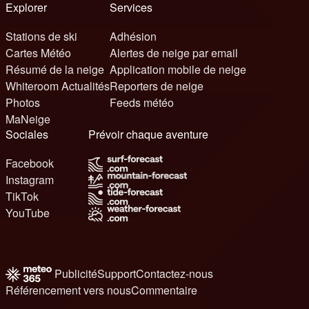
Explorer
Services
Stations de ski
Adhésion
Cartes Météo
Alertes de neige par email
Résumé de la neige
Application mobile de neige
Whiteroom Actualités
Reporters de neige
Photos
Feeds météo
MaNeige
Sociales
Prévoir chaque aventure
Facebook
Instagram
TikTok
YouTube
Publicité
Support
Contactez-nous
Référencement vers nous
Commentaire