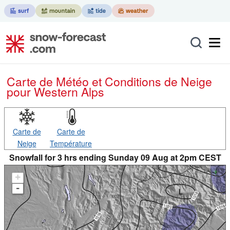
Carte de Météo et Conditions de Neige
pour Western Alps
Carte de
Carte de
Neige
Température
Snowfall for 3 hrs ending Sunday 09 Aug at 2pm CEST
+
-