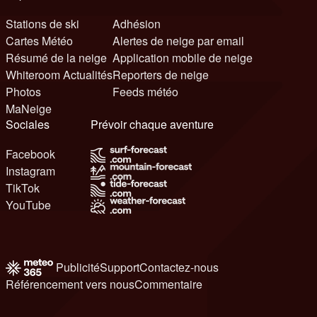
Stations de ski
Adhésion
Cartes Météo
Alertes de neige par email
Résumé de la neige
Application mobile de neige
Whiteroom Actualités
Reporters de neige
Photos
Feeds météo
MaNeige
Sociales
Prévoir chaque aventure
Facebook
Instagram
TikTok
YouTube
Publicité
Support
Contactez-nous
Référencement vers nous
Commentaire