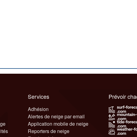
Services
Prévoir ch
Adhésion
Alertes de neige par email
ige
Application mobile de neige
ités
Reporters de neige