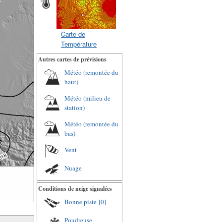
Carte de
Température
Autres cartes de prévisions
Météo (remontée du
haut)
Météo (milieu de
station)
Météo (remontée du
bas)
Vent
Nuage
Conditions de neige signalées
Bonne piste
[0]
Poudreuse