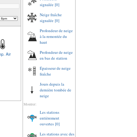
signalée
[0]
Neige fraîche
signalée
[0]
Profondeur de neige
à la remontée du
haut
Profondeur de neige
p. Air
en bas de station
Épaisseur de neige
fraîche
Jours depuis la
dernière tombée de
neige
Montrer:
Les stations
entièrement
ouvertes
[0]
Les stations avec des