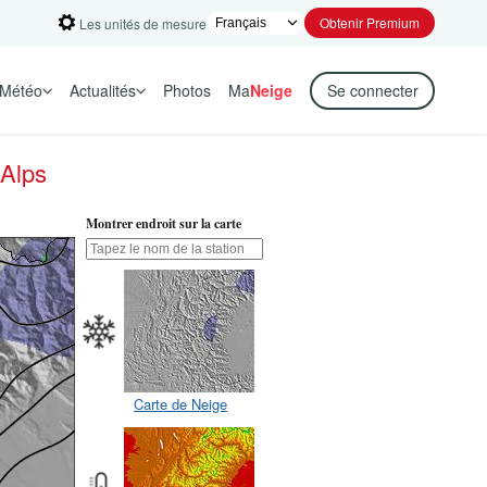
Obtenir Premium
Les unités de mesure
Météo
Actualités
Photos
Ma
Neige
Se connecter
 Alps
Montrer endroit sur la carte
Carte de Neige