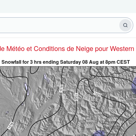
 de Météo et Conditions de Neige
pour Western
Snowfall for 3 hrs ending Saturday 08 Aug at 8pm CEST