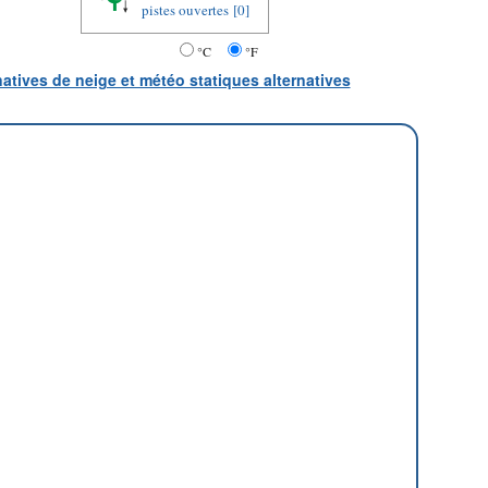
pistes ouvertes
[0]
°C
°F
natives de neige et météo statiques alternatives