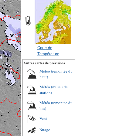
Carte de
Température
Autres cartes de prévisions
Météo (remontée du
haut)
Météo (milieu de
station)
Météo (remontée du
bas)
Vent
Nuage