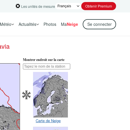
Obtenir Premium
Les unités de mesure
Météo
Actualités
Photos
Ma
Neige
Se connecter
avia
Montrer endroit sur la carte
Carte de Neige