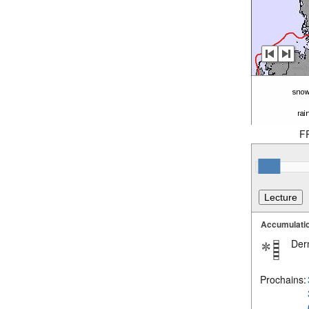
F
Accumulatio
Dern
Prochains: