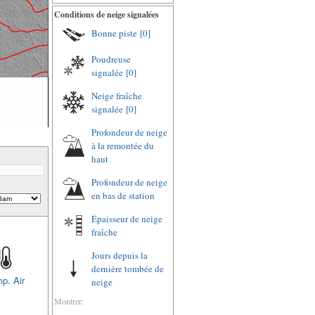
Conditions de neige signalées
Bonne piste
[0]
Poudreuse
signalée
[0]
Neige fraîche
signalée
[0]
Profondeur de neige
à la remontée du
haut
Profondeur de neige
en bas de station
Épaisseur de neige
fraîche
Jours depuis la
dernière tombée de
p. Air
neige
Montrer: