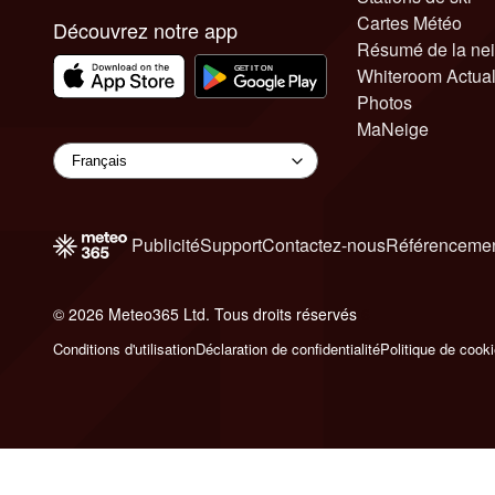
Cartes Météo
Découvrez notre app
Résumé de la ne
Whiteroom Actual
Photos
MaNeige
Publicité
Support
Contactez-nous
Référencemen
© 2026 Meteo365 Ltd. Tous droits réservés
6
Conditions d'utilisation
Déclaration de confidentialité
Politique de cook