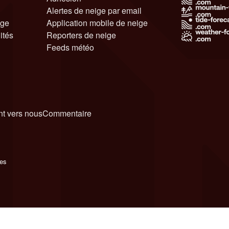
Alertes de neige par email
ige
Application mobile de neige
ités
Reporters de neige
Feeds météo
t vers nous
Commentaire
ies