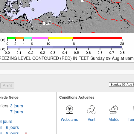
REEZING LEVEL CONTOURED (RED) IN FEET Sunday 09 Aug at 8am
n de Neige
Conditions Actuelles
iers:
3 jours
7 jours
Webcams
Vent
Météo
Tem
3 jours
3 – 6 jours
6 – 9 jours