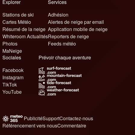
Explorer
Services
Stations de ski
Adhésion
Cartes Météo
Alertes de neige par email
Résumé de la neige
Application mobile de neige
Whiteroom Actualités
Reporters de neige
Photos
Feeds météo
MaNeige
Sociales
Prévoir chaque aventure
Facebook
Instagram
TikTok
YouTube
Publicité
Support
Contactez-nous
Référencement vers nous
Commentaire