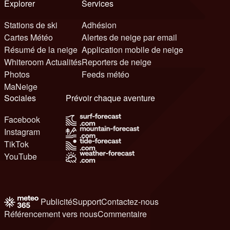
Explorer
Services
Stations de ski
Adhésion
Cartes Météo
Alertes de neige par email
Résumé de la neige
Application mobile de neige
Whiteroom Actualités
Reporters de neige
Photos
Feeds météo
MaNeige
Sociales
Prévoir chaque aventure
Facebook
Instagram
TikTok
YouTube
Publicité
Support
Contactez-nous
Référencement vers nous
Commentaire