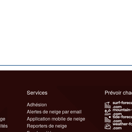
Services
Prévoir ch
Adhésion
Alertes de neige par email
ige
Application mobile de neige
ités
Reporters de neige