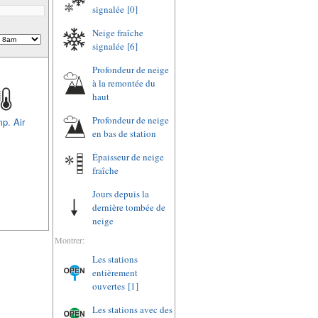
signalée
[0]
Neige fraîche
signalée
[6]
Profondeur de neige
à la remontée du
haut
Profondeur de neige
p. Air
en bas de station
Épaisseur de neige
fraîche
Jours depuis la
dernière tombée de
neige
Montrer:
Les stations
entièrement
ouvertes
[1]
Les stations avec des