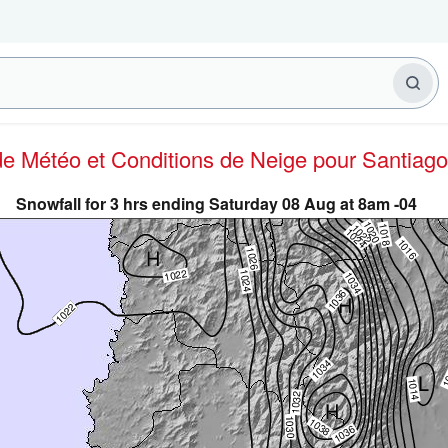
 de Météo et Conditions de Neige
pour Santiago
Snowfall for 3 hrs ending Saturday 08 Aug at 8am -04