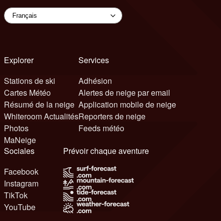
Explorer
Services
Stations de ski
Adhésion
Cartes Météo
Alertes de neige par email
Résumé de la neige
Application mobile de neige
Whiteroom Actualités
Reporters de neige
Photos
Feeds météo
MaNeige
Sociales
Prévoir chaque aventure
Facebook
Instagram
TikTok
YouTube