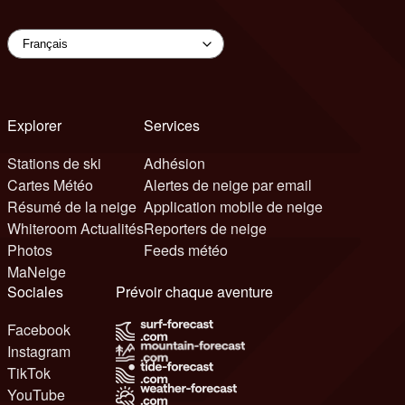
Explorer
Services
Stations de ski
Adhésion
Cartes Météo
Alertes de neige par email
Résumé de la neige
Application mobile de neige
Whiteroom Actualités
Reporters de neige
Photos
Feeds météo
MaNeige
Sociales
Prévoir chaque aventure
Facebook
Instagram
TikTok
YouTube