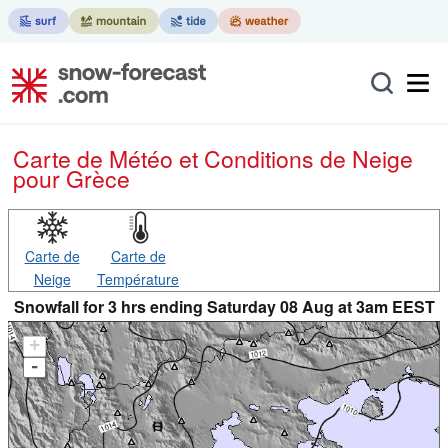
Carte de Météo et Conditions de Neige
pour Grèce
Carte de
Carte de
Neige
Température
Snowfall for 3 hrs ending Saturday 08 Aug at 3am EEST
+
-