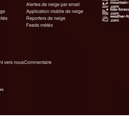
Alertes de neige par email
ige
Application mobile de neige
ités
Reporters de neige
Feeds météo
t vers nous
Commentaire
ies