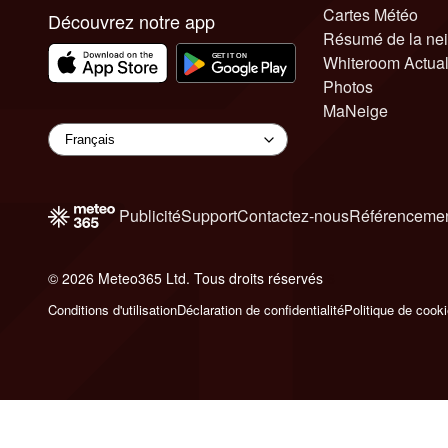
Cartes Météo
Découvrez notre app
Résumé de la ne
Whiteroom Actual
Photos
MaNeige
Publicité
Support
Contactez-nous
Référencemen
© 2026 Meteo365 Ltd. Tous droits réservés
6
Conditions d'utilisation
Déclaration de confidentialité
Politique de cook