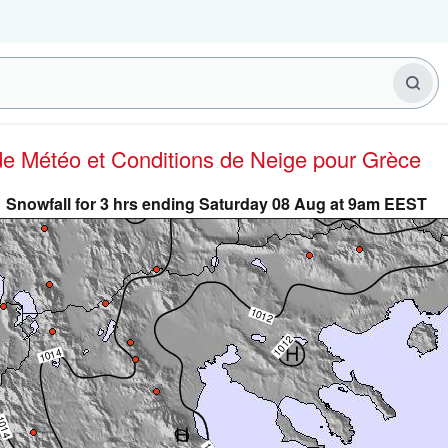
 de Météo et Conditions de Neige
pour Grèce
Snowfall for 3 hrs ending Saturday 08 Aug at 9am EEST