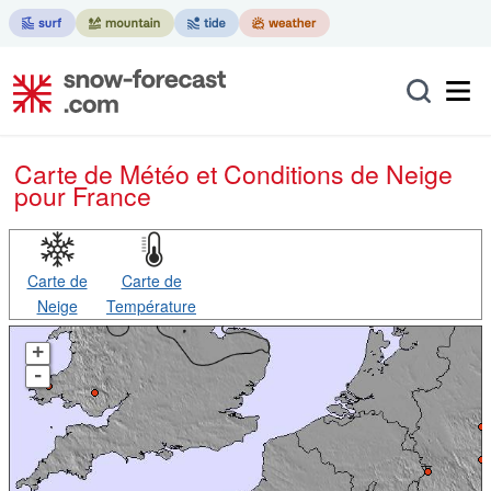
Carte de Météo et Conditions de Neige
pour France
Carte de
Carte de
Neige
Température
+
-