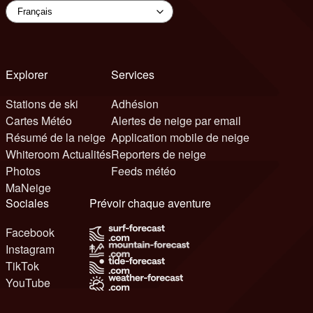
Explorer
Services
Stations de ski
Adhésion
Cartes Météo
Alertes de neige par email
Résumé de la neige
Application mobile de neige
Whiteroom Actualités
Reporters de neige
Photos
Feeds météo
MaNeige
Sociales
Prévoir chaque aventure
Facebook
Instagram
TikTok
YouTube