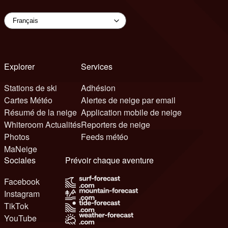
Explorer
Services
Stations de ski
Adhésion
Cartes Météo
Alertes de neige par email
Résumé de la neige
Application mobile de neige
Whiteroom Actualités
Reporters de neige
Photos
Feeds météo
MaNeige
Sociales
Prévoir chaque aventure
Facebook
Instagram
TikTok
YouTube