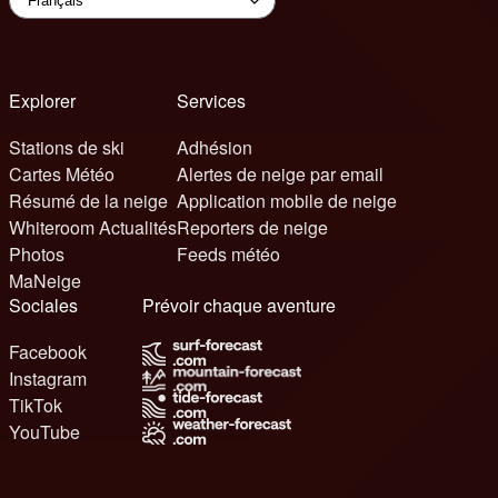
Explorer
Services
Stations de ski
Adhésion
Cartes Météo
Alertes de neige par email
Résumé de la neige
Application mobile de neige
Whiteroom Actualités
Reporters de neige
Photos
Feeds météo
MaNeige
Sociales
Prévoir chaque aventure
Facebook
Instagram
TikTok
YouTube