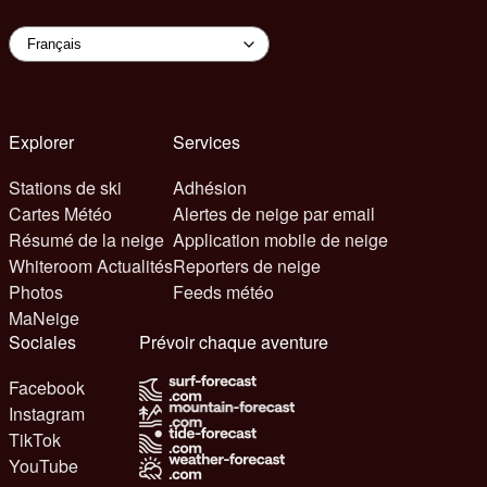
Explorer
Services
Stations de ski
Adhésion
Cartes Météo
Alertes de neige par email
Résumé de la neige
Application mobile de neige
Whiteroom Actualités
Reporters de neige
Photos
Feeds météo
MaNeige
Sociales
Prévoir chaque aventure
Facebook
Instagram
TikTok
YouTube