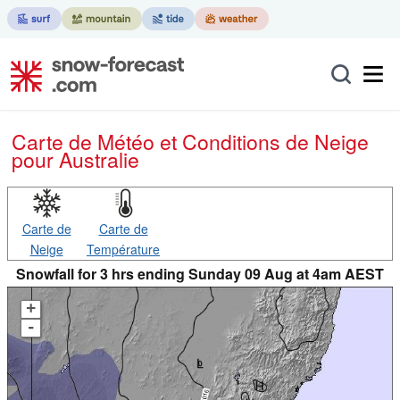
Carte de Météo et Conditions de Neige
pour Australie
Carte de
Carte de
Neige
Température
Snowfall for 3 hrs ending Sunday 09 Aug at 4am AEST
+
-