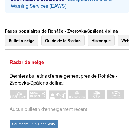
Warning Services (EAWS)
Pages populaires de Roháče - Zverovka/Spálená dolina
Bulletin neige
Guide de la Station
Historique
Webc
Radar de neige
Derniers bulletins d'enneigement près de Roháče -
Zverovka/Spálená dolina:
Aucun bulletin d'enneigement récent
Soumettre un bulletin