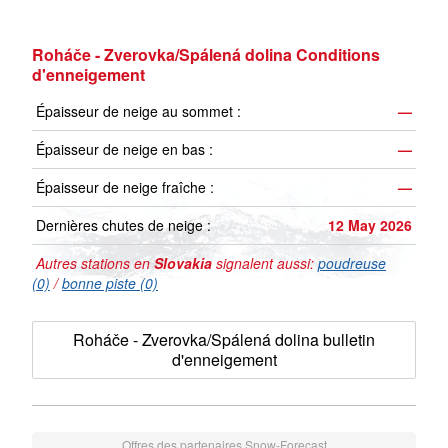
Roháče - Zverovka/Spálená dolina Conditions
d'enneigement
Épaisseur de neige au sommet :
—
Épaisseur de neige en bas :
—
Épaisseur de neige fraîche :
—
Dernières chutes de neige :
12 May 2026
Autres stations en
Slovakia
signalent aussi:
poudreuse
(0)
/
bonne piste (0)
Roháče - Zverovka/Spálená dolina bulletin
d'enneigement
Offres des partenaires Snow-Forecast