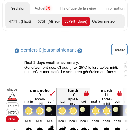
Prévision
Actuel
Historique de la neige
Informations d
4771
ft
(Haut)
4075
ft
(Milieu)
3379
ft
(Base)
Cartes météo
derniers 6 jours
maintenant
Horaire
Next 3 days weather summary:
Jo
Mé
Généralement sec. Chaud (max 25°C le lun. après-midi,
min 9°C le mar. soir). Le vent sera généralement faible.
Gén
min
Altitude
dimanche
lundi
mardi
9
10
11
après-
après-
après-
matin
soir
matin
soir
matin
soir
mat
midi
midi
midi
4771
ft
4075
ft
3379
ft
beau
beau
beau
beau
beau
beau
beau
beau
beau
be