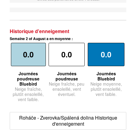
Historique d'enneigement
Semaine 2 of August a en moyenne :
0.0
0.0
0.0
Journées
Journées
Journées
poudreuse
poudreuse
Bluebird
Bluebird
Neige fraîche, peu
Neige moyenne,
Neige fraîche,
ensoleillé, vent
plutôt ensoleillé,
plutôt ensoleillé,
éventuel.
vent faible.
vent faible.
Roháče - Zverovka/Spálená dolina Historique
d'enneigement