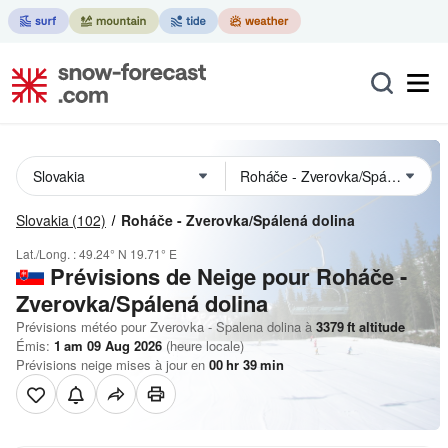
Slovakia
(102)
Roháče - Zverovka/Spálená dolina
Lat./Long. :
49.24° N
19.71° E
Prévisions de Neige
pour Roháče -
Zverovka/Spálená dolina
Prévisions météo pour Zverovka - Spalena dolina à
3379
ft
altitude
Émis:
1 am 09 Aug 2026
(heure locale)
Prévisions neige mises à jour en
00
hr
39
min